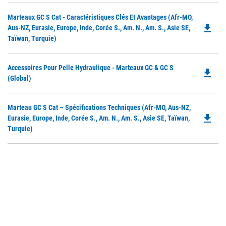
Do
Marteaux GC S Cat - Caractéristiques Clés Et Avantages (Afr-MO,
file_download
P
Aus-NZ, Eurasie, Europe, Inde, Corée S., Am. N., Am. S., Asie SE,
O
Taïwan, Turquie)
in
a
Do
Accessoires Pour Pelle Hydraulique - Marteaux GC & GC S
N
file_download
P
(Global)
Ta
O
in
Do
Marteau GC S Cat – Spécifications Techniques (Afr-MO, Aus-NZ,
a
file_download
P
Eurasie, Europe, Inde, Corée S., Am. N., Am. S., Asie SE, Taïwan,
N
O
Turquie)
Ta
in
a
N
Ta