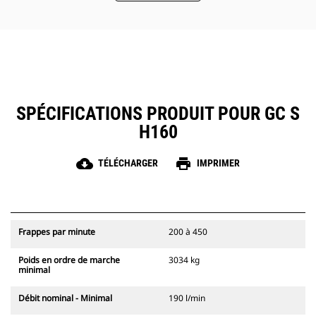
votre machine.
L'accès rapide et facile aux zones
d'entretien simplifie l'entretien du
marteau.
SPÉCIFICATIONS PRODUIT POUR GC S
H160
cloud_download
print
TÉLÉCHARGER
IMPRIMER
Frappes par minute
200 à 450
Poids en ordre de marche
3034 kg
minimal
Débit nominal - Minimal
190 l/min