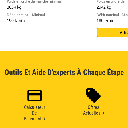
Poids en ordre de marche minimal
Poids en ordre de 
3034 kg
2942 kg
Débit nominal - Minimal
Débit nominal - Min
190 l/min
180 l/min
Affi
Outils Et Aide D'experts À Chaque Étape
Calculateur
Offres
De
Actuelles
Paiement