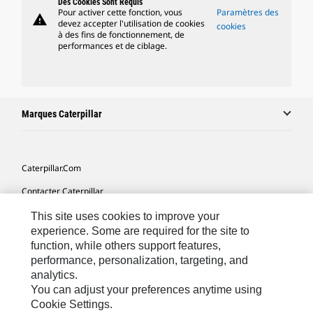
Des Cookies Sont Requis
Pour activer cette fonction, vous
Paramètres des
warning
devez accepter l'utilisation de cookies
cookies
à des fins de fonctionnement, de
performances et de ciblage.
Marques Caterpillar
Caterpillar.com
Contacter Caterpillar
Mes Préférences Marketing
This site uses cookies to improve your
experience. Some are required for the site to
Plan Du Site
function, while others support features,
performance, personalization, targeting, and
Cookie Settings
analytics.
Mentions Légales
You can adjust your preferences anytime using
Cookie Settings.
Confidentialité