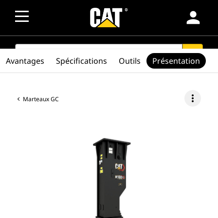
person
SEARCH
search
Avantages
Spécifications
Outils
Présentation
more_vert
Marteaux GC