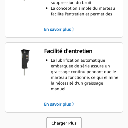
chantiers situés dans des zones
suppression du bruit.
sensibles au bruit, comme les
La conception simple du marteau
quartiers ou les hôpitaux où le
facilite l'entretien et permet des
bruit est réglementé.
rénovations plus rapides, ce qui
contribue à réduire les coûts
En savoir plus
d'exploitation.
Les composants hydrauliques
critiques sont protégés contre les
dommages à l'intérieur de
Facilité d'entretien
l'enveloppe, ce qui permet de
diminuer les temps d'arrêt sur le
La lubrification automatique
chantier.
embarquée de série assure un
graissage continu pendant que le
marteau fonctionne, ce qui élimine
la nécessité d'un graissage
manuel.
La bague inférieure ajustable
permet un remplacement facile
En savoir plus
sur le terrain, ce qui permet de
réduire les temps d'entretien.
Vérifiez la charge en gaz du
Charger Plus
marteau sans devoir le déposer de