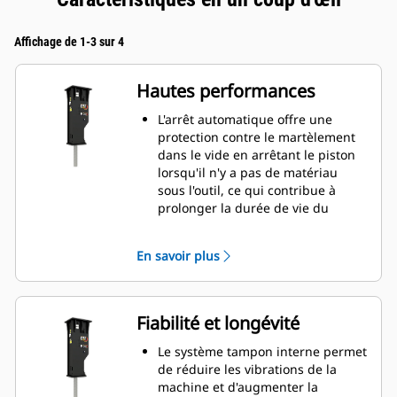
Affichage de 1-3 sur 4
Hautes performances
L'arrêt automatique offre une
protection contre le martèlement
dans le vide en arrêtant le piston
lorsqu'il n'y a pas de matériau
sous l'outil, ce qui contribue à
prolonger la durée de vie du
marteau.
Réglez manuellement la vitesse du
En savoir plus
piston en choisissant une vitesse
de piston élevée ou une puissance
maximale afin d'augmenter
l'efficacité et la production sur le
Fiabilité et longévité
chantier.
La fonction d'insonorisation
Le système tampon interne permet
équipée de série vous permet
de réduire les vibrations de la
d'utiliser un marteau GC S sur des
machine et d'augmenter la