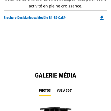
activité en pleine croissance.
file_download
Do
Brochure Des Marteaux Modèle B1-B9 Cat®
P
O
in
a
N
Ta
GALERIE MÉDIA
PHOTOS
VUE À 360°