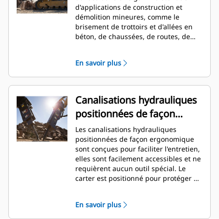
d'applications de construction et
démolition mineures, comme le
brisement de trottoirs et d'allées en
béton, de chaussées, de routes, de
maçonnerie, de préparation et
d'aménagement de site, ainsi que la
En savoir plus
destruction des sols gelés pour les
réparations d'infrastructure réseau.
Canalisations hydrauliques
positionnées de façon
ergonomique
Les canalisations hydrauliques
positionnées de façon ergonomique
sont conçues pour faciliter l'entretien,
elles sont facilement accessibles et ne
requièrent aucun outil spécial. Le
carter est positionné pour protéger de
la force et de la saleté durant un
impact et pour faciliter l'accès de la
En savoir plus
clé. Les canalisations hydrauliques et
la pression de la tête arrière peuvent