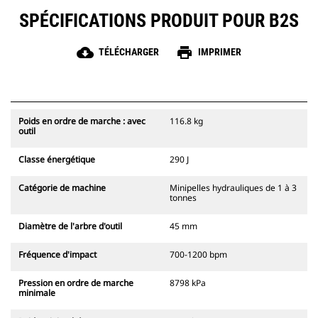
SPÉCIFICATIONS PRODUIT POUR B2S
cloud_download
print
TÉLÉCHARGER
IMPRIMER
Poids en ordre de marche : avec
116.8 kg
outil
Classe énergétique
290 J
Catégorie de machine
Minipelles hydrauliques de 1 à 3
tonnes
Diamètre de l'arbre d'outil
45 mm
Fréquence d'impact
700-1200 bpm
Pression en ordre de marche
8798 kPa
minimale