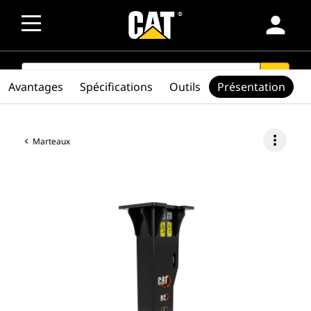
person
SEARCH
search
Avantages
Spécifications
Outils
Présentation
more_vert
Marteaux