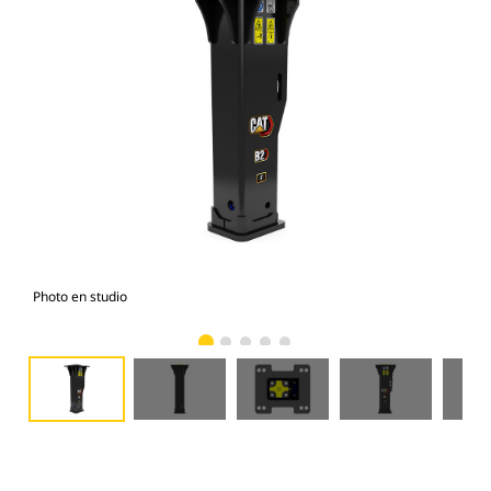
Photo en studio
Vue