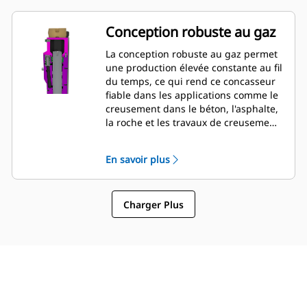
être vérifiées et modifiées pendant le
montage du disjoncteur sur la
Conception robuste au gaz
machine, ce qui permet une
surveillance rapide de l'état du
La conception robuste au gaz permet
disjoncteur.
une production élevée constante au fil
du temps, ce qui rend ce concasseur
fiable dans les applications comme le
creusement dans le béton, l'asphalte,
la roche et les travaux de creusement
légers.
En savoir plus
Charger Plus