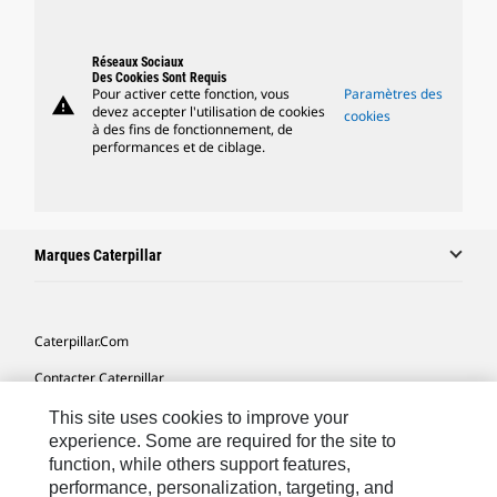
Réseaux Sociaux
Des Cookies Sont Requis
Pour activer cette fonction, vous
Paramètres des
warning
devez accepter l'utilisation de cookies
cookies
à des fins de fonctionnement, de
performances et de ciblage.
Marques Caterpillar
Caterpillar.com
Contacter Caterpillar
Mes Préférences Marketing
This site uses cookies to improve your
experience. Some are required for the site to
Plan Du Site
function, while others support features,
performance, personalization, targeting, and
Cookie Settings