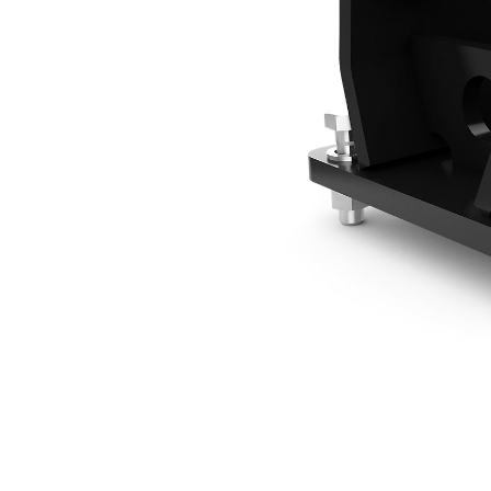
Support De Montage 3 Tonnes - À Claveter
Ava
Modifier le modèle