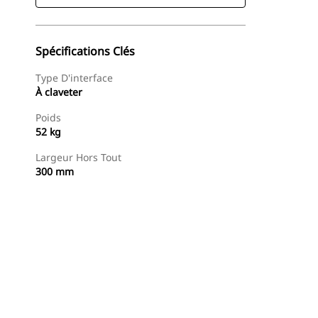
Spécifications Clés
Type D'interface
À claveter
Poids
52 kg
Largeur Hors Tout
300 mm
Acheter Maintenant
Demander Un Devis