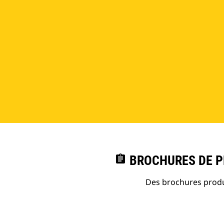
assignment
BROCHURES DE PR
Des brochures produi