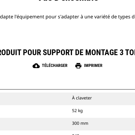
apte l'équipement pour s'adapter à une variété de types 
RODUIT POUR SUPPORT DE MONTAGE 3 TO
cloud_download
print
TÉLÉCHARGER
IMPRIMER
À claveter
52 kg
300 mm