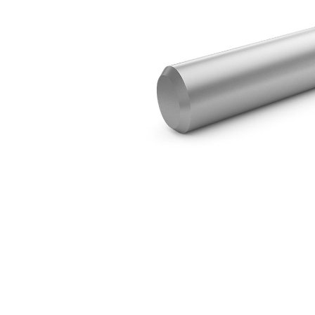
Pilon H80
Ava
Modifier le modèle