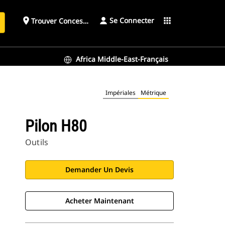
Se Connecter
place
apps
Trouver Concessionnaire
h
Africa Middle-East-Français
Impériales
Métrique
Pilon H80
Outils
Demander Un Devis
Acheter Maintenant