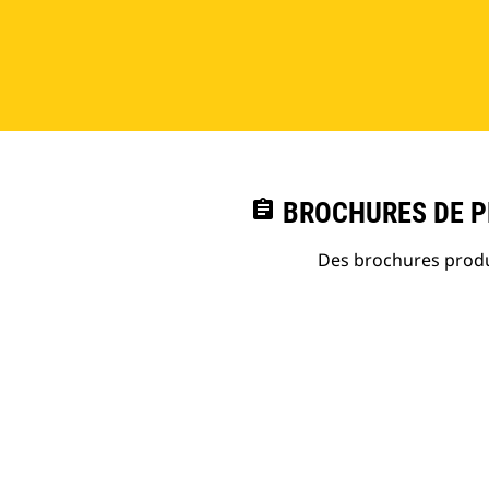
assignment
BROCHURES DE PR
Des brochures produi