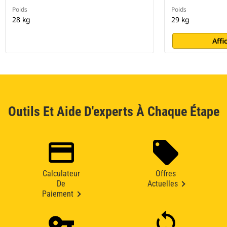
Poids
Poids
28 kg
29 kg
Affi
Outils Et Aide D'experts À Chaque Étape
Calculateur
Offres
De
Actuelles
Paiement