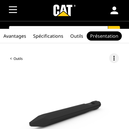
person
SEARCH
search
Avantages
Spécifications
Outils
Présentation
more_vert
Outils