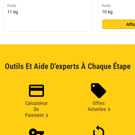
Poids
Poids
11 kg
10 kg
Affi
Outils Et Aide D'experts À Chaque Étape
Calculateur
Offres
De
Actuelles
Paiement