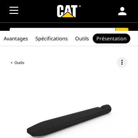
person
SEARCH
search
Avantages
Spécifications
Outils
Présentation
more_vert
Outils