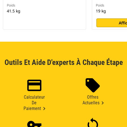
Poids
Poids
41.5 kg
19 kg
Affi
Outils Et Aide D'experts À Chaque Étape
Calculateur
Offres
De
Actuelles
Paiement