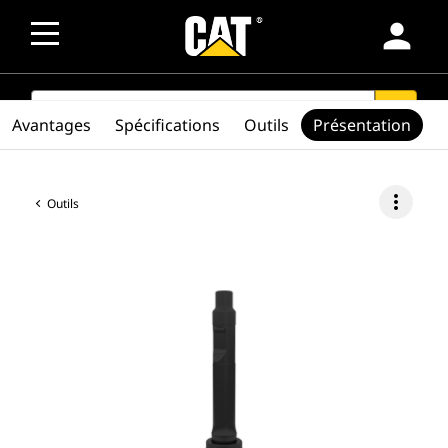
person
SEARCH
search
Avantages
Spécifications
Outils
Présentation
more_vert
Outils