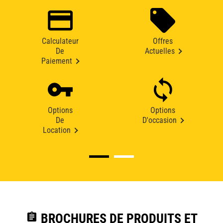
Calculateur
Offres
De
Actuelles
Paiement
Options
Options
De
D'occasion
Location
assignment
BROCHURES DE PRODUITS ET