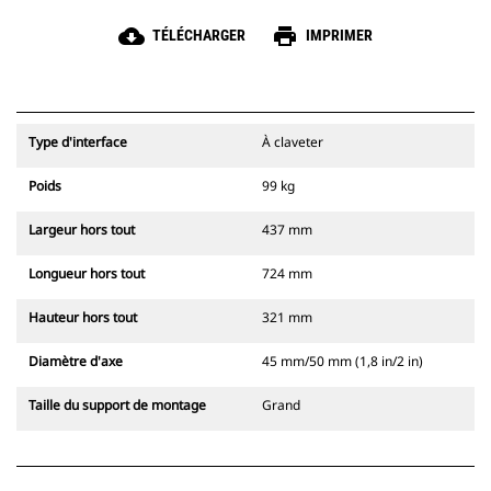
cloud_download
print
TÉLÉCHARGER
IMPRIMER
Type d'interface
À claveter
Poids
99 kg
Largeur hors tout
437 mm
Longueur hors tout
724 mm
Hauteur hors tout
321 mm
Diamètre d'axe
45 mm/50 mm (1,8 in/2 in)
Taille du support de montage
Grand