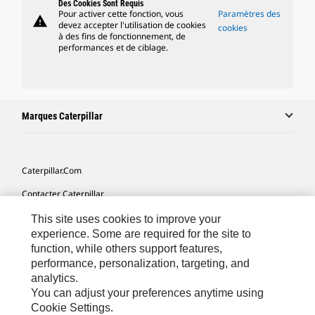
Des Cookies Sont Requis
Pour activer cette fonction, vous
Paramètres des
warning
devez accepter l'utilisation de cookies
cookies
à des fins de fonctionnement, de
performances et de ciblage.
Marques Caterpillar
Caterpillar.com
Contacter Caterpillar
Mes Préférences Marketing
This site uses cookies to improve your
experience. Some are required for the site to
Plan Du Site
function, while others support features,
performance, personalization, targeting, and
Cookie Settings
analytics.
Mentions Légales
You can adjust your preferences anytime using
Cookie Settings.
Confidentialité