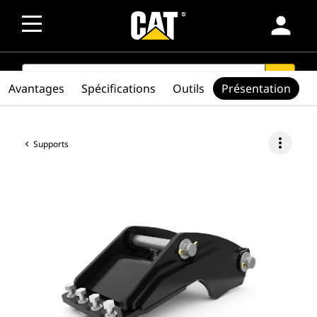
person
SEARCH
search
Avantages
Spécifications
Outils
Présentation
more_vert
Supports