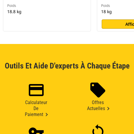
Poids
Poids
18.8 kg
18 kg
Affi
Outils Et Aide D'experts À Chaque Étape
Calculateur
Offres
De
Actuelles
Paiement