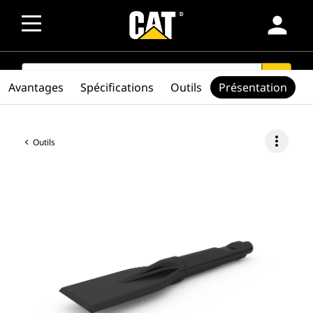
person
SEARCH
search
Avantages
Spécifications
Outils
Présentation
more_vert
Outils