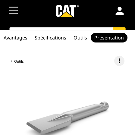
person
SEARCH
search
Avantages
Spécifications
Outils
Présentation
more_vert
Outils