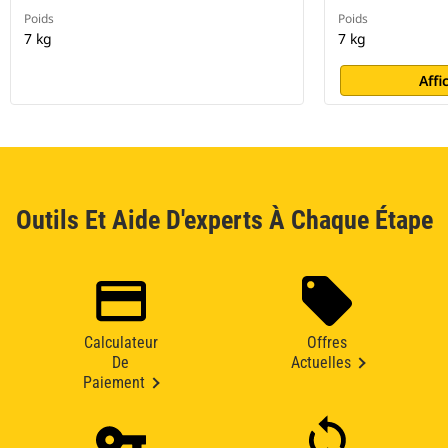
Poids
Poids
7 kg
7 kg
Affi
Outils Et Aide D'experts À Chaque Étape
Calculateur
Offres
De
Actuelles
Paiement