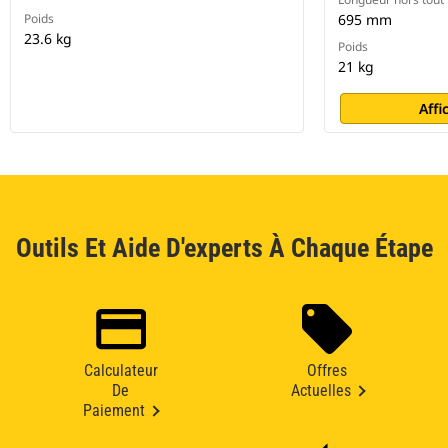
Poids
695 mm
23.6 kg
Poids
21 kg
Affi
Outils Et Aide D'experts À Chaque Étape
Calculateur
Offres
De
Actuelles
Paiement