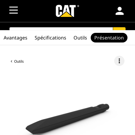
person
SEARCH
search
Avantages
Spécifications
Outils
Présentation
more_vert
Outils