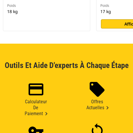
Poids
Poids
18 kg
17 kg
Affi
Outils Et Aide D'experts À Chaque Étape
Calculateur
Offres
De
Actuelles
Paiement