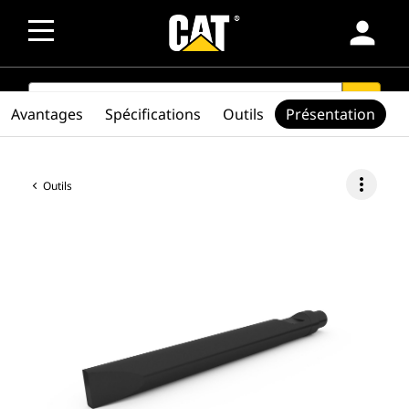
person
SEARCH
search
Avantages
Spécifications
Outils
Présentation
more_vert
Outils