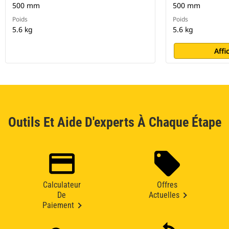
500 mm
500 mm
Poids
Poids
5.6 kg
5.6 kg
Affi
Outils Et Aide D'experts À Chaque Étape
Calculateur
Offres
De
Actuelles
Paiement