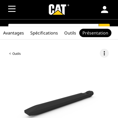
person
SEARCH
search
Avantages
Spécifications
Outils
Présentation
more_vert
Outils