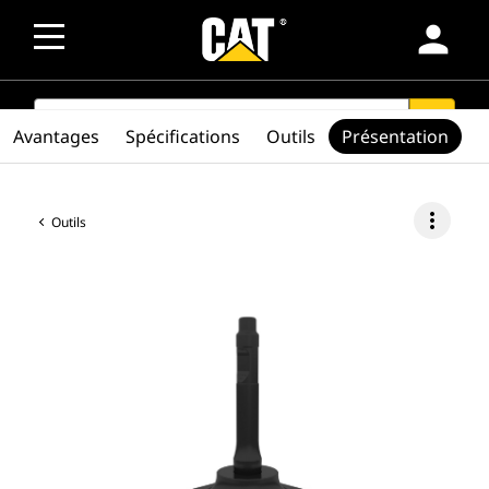
person
SEARCH
search
Avantages
Spécifications
Outils
Présentation
more_vert
Outils