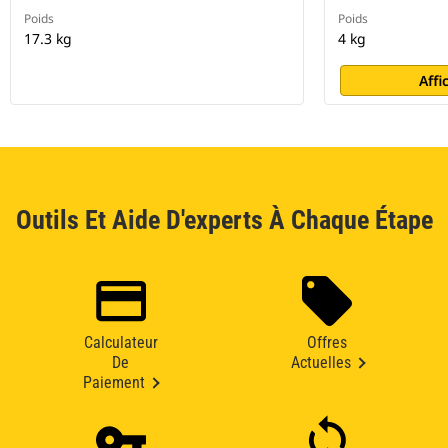
Poids
Poids
17.3 kg
4 kg
Affi
Outils Et Aide D'experts À Chaque Étape
Calculateur
Offres
De
Actuelles
Paiement