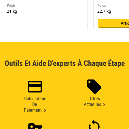
Poids
Poids
21 kg
22.7 kg
Affi
Outils Et Aide D'experts À Chaque Étape
Calculateur
Offres
De
Actuelles
Paiement