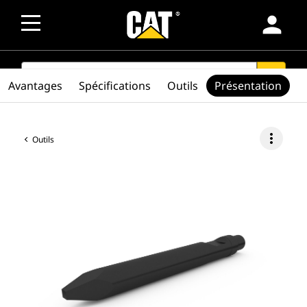
person
SEARCH
search
Avantages
Spécifications
Outils
Présentation
more_vert
Outils