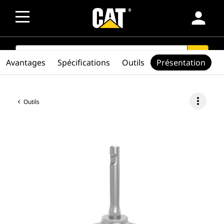
person
SEARCH
search
Avantages
Spécifications
Outils
Présentation
more_vert
Outils