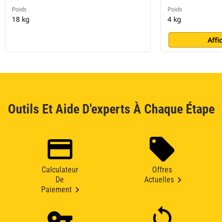
Poids
Poids
18 kg
4 kg
Affi
Outils Et Aide D'experts À Chaque Étape
Calculateur
Offres
De
Actuelles
Paiement