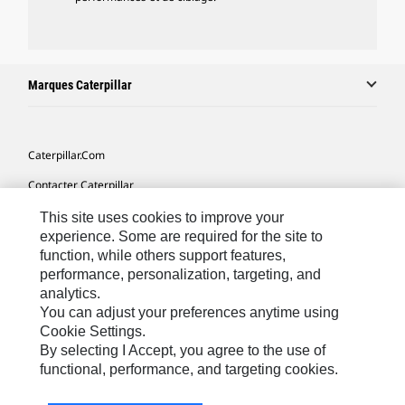
Marques Caterpillar
Caterpillar.com
Contacter Caterpillar
Mes Préférences Marketing
This site uses cookies to improve your
experience. Some are required for the site to
Plan Du Site
function, while others support features,
performance, personalization, targeting, and
Cookie Settings
analytics.
Mentions Légales
You can adjust your preferences anytime using
Cookie Settings.
Confidentialité
By selecting I Accept, you agree to the use of
functional, performance, and targeting cookies.