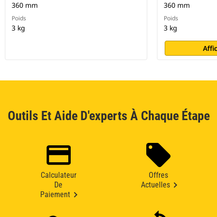
360 mm
360 mm
Poids
Poids
3 kg
3 kg
Affi
Outils Et Aide D'experts À Chaque Étape
Calculateur
Offres
De
Actuelles
Paiement