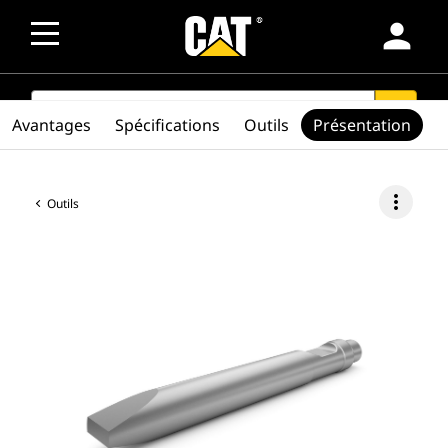
person
SEARCH
search
Avantages
Spécifications
Outils
Présentation
more_vert
Outils