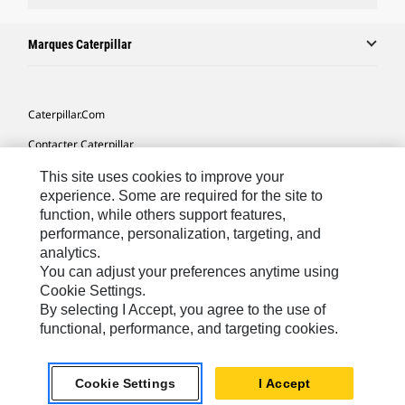
Marques Caterpillar
Caterpillar.com
Contacter Caterpillar
Mes Préférences Marketing
This site uses cookies to improve your
experience. Some are required for the site to
Plan Du Site
function, while others support features,
performance, personalization, targeting, and
Cookie Settings
analytics.
Mentions Légales
You can adjust your preferences anytime using
Cookie Settings.
Confidentialité
By selecting I Accept, you agree to the use of
functional, performance, and targeting cookies.
Africa, Middle East-French
© 2026 Caterpillar. Tous droits réservés
Cookie Settings
I Accept