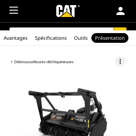
person
SEARCH
search
Avantages
Spécifications
Outils
Présentation
more_vert
Débroussailleuses-déchiqueteuses