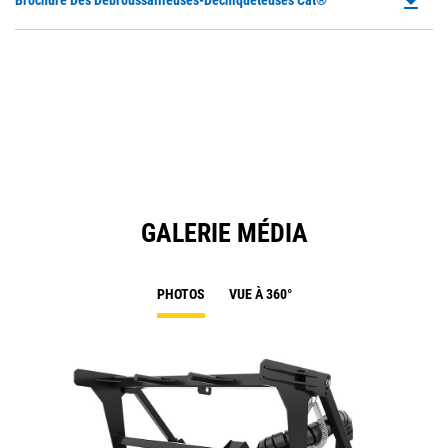
file_download
Brochure Des Débroussailleuses-Déchiqueteuses Cat®
P
O
in
a
N
Ta
GALERIE MÉDIA
PHOTOS
VUE À 360°