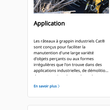
Application
Les râteaux à grappin industriels Cat®
sont conçus pour faciliter la
manutention d'une large variété
d'objets perçants ou aux formes
irrégulières que l'on trouve dans des
applications industrielles, de démolition,
de construction, de recyclage, de
nettoyage de débris après une tempête,
En savoir plus
d'aménagement de sites ou autres
applications agressives.