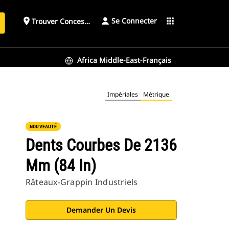
Se Connecter
place
apps
Trouver Concessionnaire
h
Africa Middle-East-Français
Impériales
Métrique
NOUVEAUTÉ
Dents Courbes De 2136
Mm (84 In)
Râteaux-Grappin Industriels
Demander Un Devis