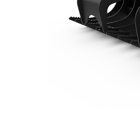
Dents Courbes De 2136 Mm (84 In)
Ava
Modifier le modèle