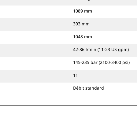
1089 mm
393 mm
1048 mm
42-86 l/min (11-23 US gpm)
145-235 bar (2100-3400 psi)
11
Débit standard