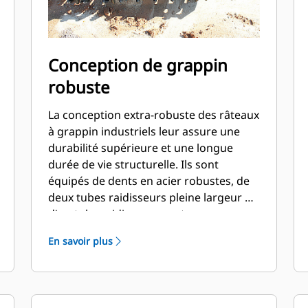
Conception de grappin
robuste
La conception extra-robuste des râteaux
à grappin industriels leur assure une
durabilité supérieure et une longue
durée de vie structurelle. Ils sont
équipés de dents en acier robustes, de
deux tubes raidisseurs pleine largeur et
d'un tube raidisseur avant
supplémentaire qui sert de renfort aux
En savoir plus
dents.