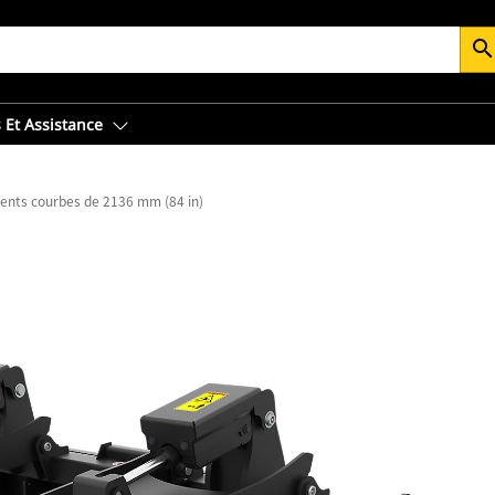
searc
 Et Assistance
ents courbes de 2136 mm (84 in)