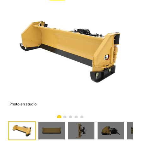
Photo en studio
Vue