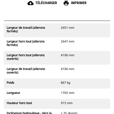
cloud_download
print
TÉLÉCHARGER
IMPRIMER
Largeur de travail (ailerons
2451 mm
fermés)
Largeur hors tout (ailerons
2647 mm
fermés)
Largeur hors tout (ailerons
4106 mm
ouverts)
Largeur de travail (ailerons
4106 mm
ouverts)
Poids
867 kg
Longueur
1705 mm
Hauteur hors tout
915 mm
Inclinaison hydraulique - Vers la
± 35 degrés