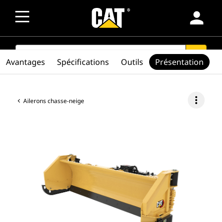
person
SEARCH
search
Avantages
Spécifications
Outils
Présentation
more_vert
Ailerons chasse-neige