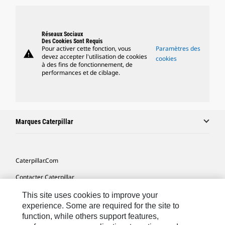
Réseaux Sociaux
Des Cookies Sont Requis
Pour activer cette fonction, vous
Paramètres des
warning
devez accepter l'utilisation de cookies
cookies
à des fins de fonctionnement, de
performances et de ciblage.
Marques Caterpillar
Caterpillar.com
Contacter Caterpillar
Mes Préférences Marketing
This site uses cookies to improve your
experience. Some are required for the site to
Plan Du Site
function, while others support features,