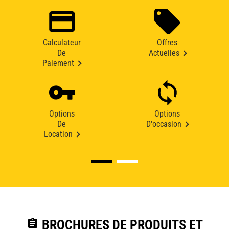
Calculateur
Offres
De
Actuelles
Paiement
Options
Options
De
D'occasion
Location
assignment
BROCHURES DE PRODUITS ET