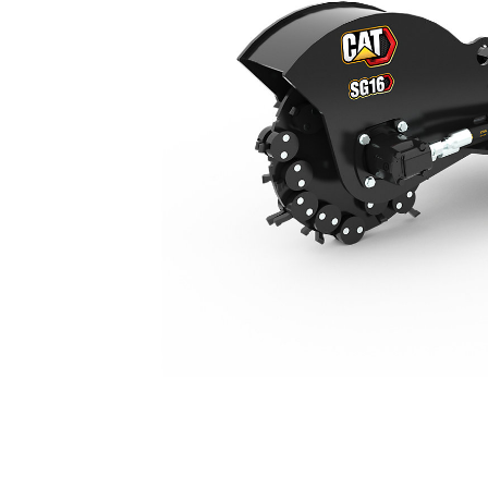
SG16
Ava
Modifier le modèle