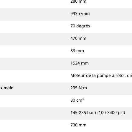
280 mm
993tr/min
70 degrés
470 mm
83 mm
1524 mm
Moteur de la pompe à rotor, di
aximale
295 N·m
80 cm³
145-235 bar (2100-3400 psi)
730 mm