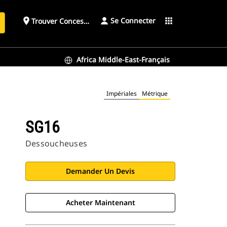
Se Connecter
place
apps
Trouver Concessionnaire
h
Africa Middle-East-Français
Impériales
Métrique
SG16
Dessoucheuses
Demander Un Devis
Acheter Maintenant