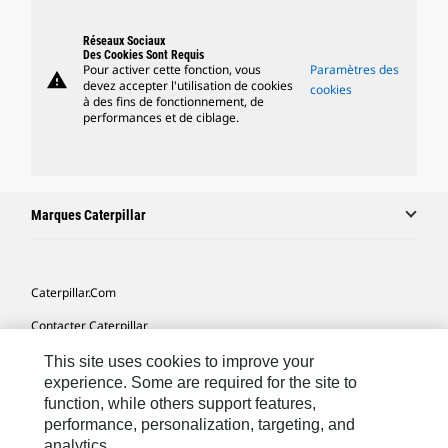
Réseaux Sociaux
Des Cookies Sont Requis
Pour activer cette fonction, vous
Paramètres des
warning
devez accepter l'utilisation de cookies
cookies
à des fins de fonctionnement, de
performances et de ciblage.
Marques Caterpillar
Caterpillar.com
Contacter Caterpillar
Mes Préférences Marketing
This site uses cookies to improve your
experience. Some are required for the site to
Plan Du Site
function, while others support features,
performance, personalization, targeting, and
Cookie Settings
analytics.