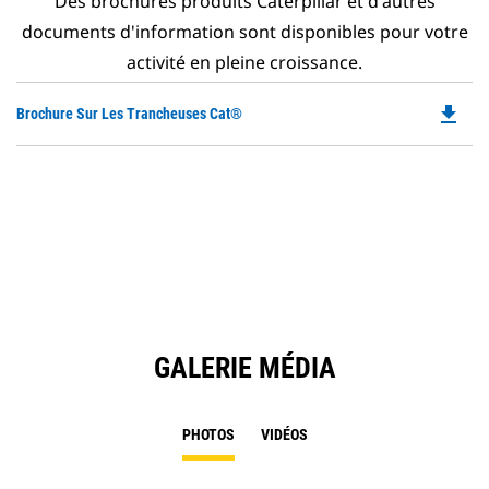
Des brochures produits Caterpillar et d'autres
documents d'information sont disponibles pour votre
activité en pleine croissance.
file_download
Do
Brochure Sur Les Trancheuses Cat®
P
O
in
a
N
Ta
GALERIE MÉDIA
PHOTOS
VIDÉOS