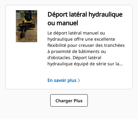
Déport latéral hydraulique
ou manuel
Le déport latéral manuel ou
hydraulique offre une excellente
flexibilité pour creuser des tranchées
à proximité de bâtiments ou
d'obstacles. Déport latéral
hydraulique équipé de série sur la
T315 (en option sur la T109 et la T112)
commandé depuis le poste de
En savoir plus
conduite au moyen du sélecteur de
circuit hydraulique auxiliaire à débit
standard.
Charger Plus