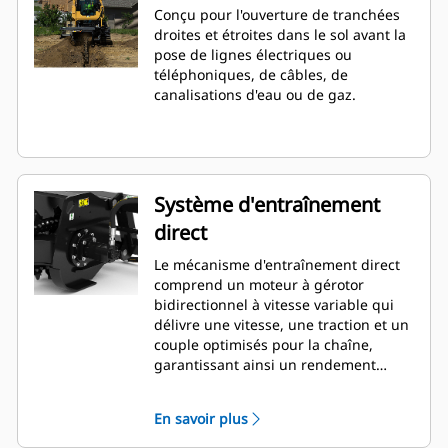
Conçu pour l'ouverture de tranchées
droites et étroites dans le sol avant la
pose de lignes électriques ou
téléphoniques, de câbles, de
canalisations d'eau ou de gaz.
Système d'entraînement
direct
Le mécanisme d'entraînement direct
comprend un moteur à gérotor
bidirectionnel à vitesse variable qui
délivre une vitesse, une traction et un
couple optimisés pour la chaîne,
garantissant ainsi un rendement
maximal lors du creusement de
tranchées dans de très nombreux
En savoir plus
types de sols.