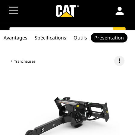
person
SEARCH
search
Avantages
Spécifications
Outils
Présentation
more_vert
Trancheuses