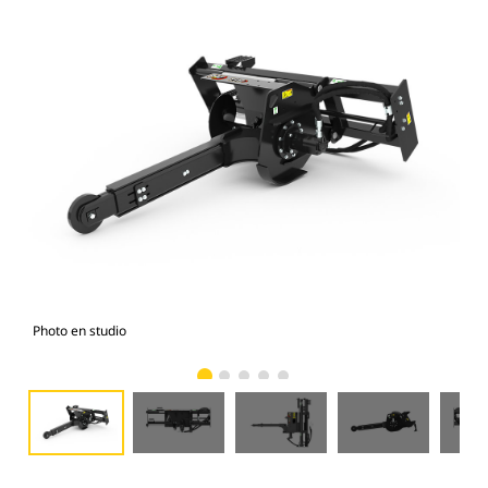
Photo en studio
Vue