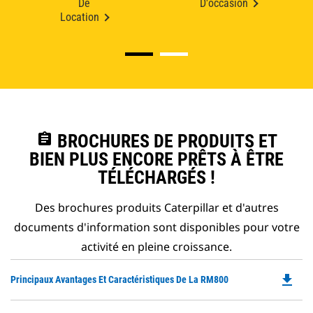
De
D'occasion
Location
assignment
BROCHURES DE PRODUITS ET
BIEN PLUS ENCORE PRÊTS À ÊTRE
TÉLÉCHARGÉS !
Des brochures produits Caterpillar et d'autres
documents d'information sont disponibles pour votre
activité en pleine croissance.
file_download
Do
Principaux Avantages Et Caractéristiques De La RM800
P
O