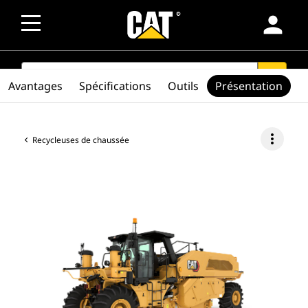
person
SEARCH
search
Avantages
Spécifications
Outils
Présentation
more_vert
Recycleuses de chaussée