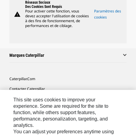
Réseaux Sociaux
Des Cookies Sont Requis
Pour activer cette fonction, vous
Paramètres des
warning
devez accepter l'utilisation de cookies
cookies
à des fins de fonctionnement, de
performances et de ciblage.
Marques Caterpillar
Caterpillar.com
Contacter Caterpillar
Mes Préférences Marketing
This site uses cookies to improve your
experience. Some are required for the site to
Plan Du Site
function, while others support features,
performance, personalization, targeting, and
Cookie Settings
analytics.
Mentions Légales
You can adjust your preferences anytime using