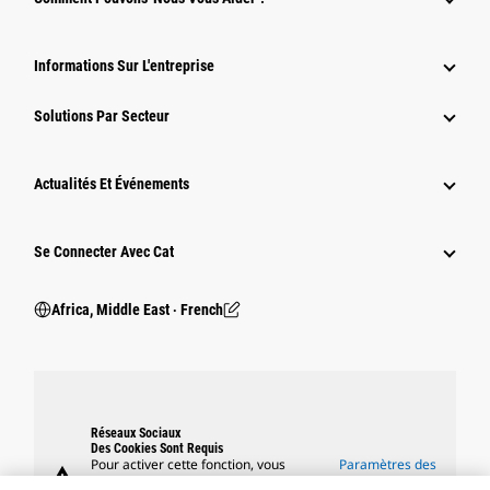
Informations Sur L'entreprise
Solutions Par Secteur
Actualités Et Événements
Se Connecter Avec Cat
Africa, Middle East ‧ French
Réseaux Sociaux
Des Cookies Sont Requis
Pour activer cette fonction, vous
Paramètres des
warning
devez accepter l'utilisation de cookies
cookies