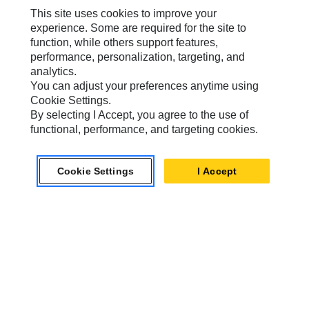
à des fins de fonctionnement, de
This site uses cookies to improve your
performances et de ciblage.
experience. Some are required for the site to
function, while others support features,
performance, personalization, targeting, and
analytics.
Marques Caterpillar
You can adjust your preferences anytime using
Cookie Settings.
By selecting I Accept, you agree to the use of
functional, performance, and targeting cookies.
Caterpillar.com
Contacter Caterpillar
Cookie Settings
I Accept
Mes Préférences Marketing
Plan Du Site
Cookie Settings
Mentions Légales
Confidentialité