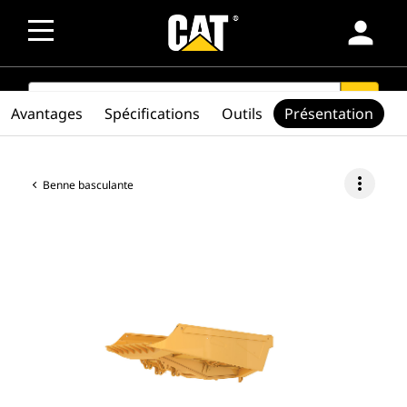
person
SEARCH
search
Avantages
Spécifications
Outils
Présentation
more_vert
Benne basculante