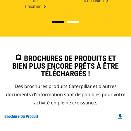
De
D'occasion
Location
assignment
BROCHURES DE PRODUITS ET
BIEN PLUS ENCORE PRÊTS À ÊTRE
TÉLÉCHARGÉS !
Des brochures produits Caterpillar et d'autres
documents d'information sont disponibles pour votre
activité en pleine croissance.
file_download
Do
Brochure Du Produit
P
O