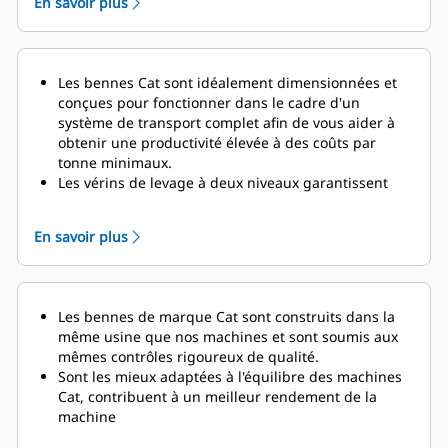
En savoir plus
Les bennes Cat sont idéalement dimensionnées et
conçues pour fonctionner dans le cadre d'un
système de transport complet afin de vous aider à
obtenir une productivité élevée à des coûts par
tonne minimaux.
Les vérins de levage à deux niveaux
garantissent
des temps de cycle de vidage
rapides de 13
secondes pour le relevage et de 24 secondes pour
En savoir plus
l'abaissement, avec la fonction d'amortissement
activée afin de protéger le châssis et les composants
à la fin du cycle d'abaissement.
Le système de gestion de la charge utile du
Les bennes de marque Cat sont construits dans la
tombereau (TPMS) permet à une exploitation
même usine que nos machines et sont soumis aux
minière de gérer les charges utiles et de s'assurer
mêmes contrôles rigoureux de qualité.
que les tombereaux ne sont pas sous-chargés ou
Sont les mieux adaptées à l'équilibre des machines
surchargés.
Un affichage simple dans la cabine
Cat, contribuent à un meilleur rendement de la
fournit aux opérateurs des informations précises sur
machine
la charge utile, leur permettant de s'assurer
que
Nombreuses offres afin de répondre à votre
leurs tombereaux reçoivent la bonne quantité de