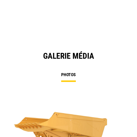
in
a
N
Ta
GALERIE MÉDIA
PHOTOS