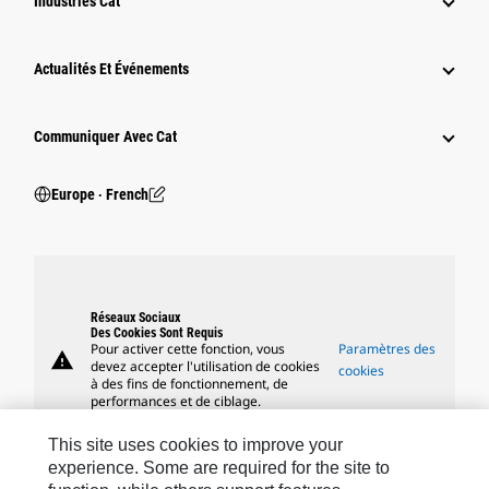
Industries Cat
Actualités Et Événements
Communiquer Avec Cat
Europe ‧ French
Réseaux Sociaux
Des Cookies Sont Requis
Pour activer cette fonction, vous
Paramètres des
warning
devez accepter l'utilisation de cookies
cookies
à des fins de fonctionnement, de
performances et de ciblage.
This site uses cookies to improve your
experience. Some are required for the site to