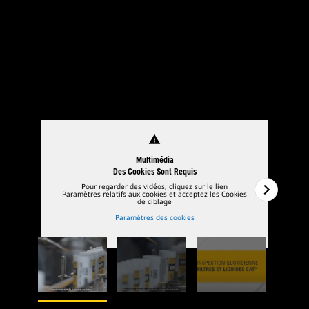
1
de
4
2
de
warning
Multimédia
Des Cookies Sont Requis
Pour regarder des vidéos, cliquez sur le lien
Paramètres relatifs aux cookies et acceptez les Cookies
Pa
de ciblage
Paramètres des cookies