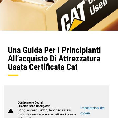
Una Guida Per I Principianti
All’acquisto Di Attrezzatura
Usata Certificata Cat
Condivisione Social
I Cookie Sono Obbligatori
Impostazioni dei
warning
Per guardare i video, fare clic sul link
cookie
Impostazioni cookie e accettare i cookie