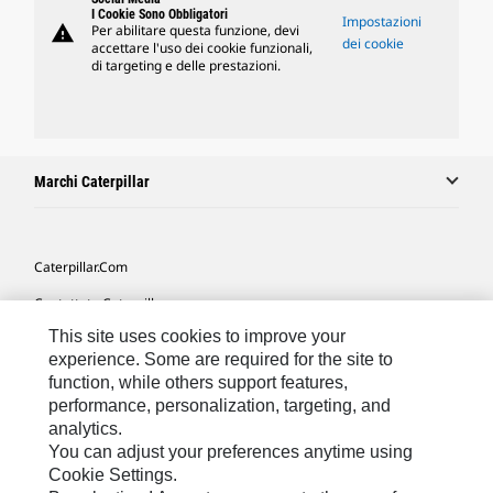
I Cookie Sono Obbligatori
Impostazioni
warning
Per abilitare questa funzione, devi
dei cookie
accettare l'uso dei cookie funzionali,
di targeting e delle prestazioni.
Marchi Caterpillar
Caterpillar.com
Contattate Caterpillar
This site uses cookies to improve your
Le Mie Preferenze Di Marketing
experience. Some are required for the site to
Mappa Del Sito
function, while others support features,
performance, personalization, targeting, and
Cookie Settings
analytics.
Informazioni Legali
You can adjust your preferences anytime using
Cookie Settings.
Tutela Della Privacy