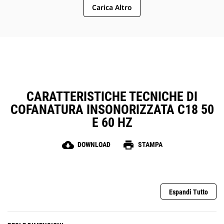
Carica Altro
distanziatrice per garantire la sicurezza
Finestra di ispezione sul pannello di controllo
L'area di instradamento è protetta dai roditori
CARATTERISTICHE TECNICHE DI
COFANATURA INSONORIZZATA C18 50
E 60 HZ
cloud_download
print
DOWNLOAD
STAMPA
Espandi Tutto