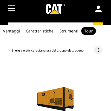
person
SEARCH
search
Vantaggi
Caratteristiche
Strumenti
Tour
more_vert
Energia elettrica: cofanatura del gruppo elettrogeno