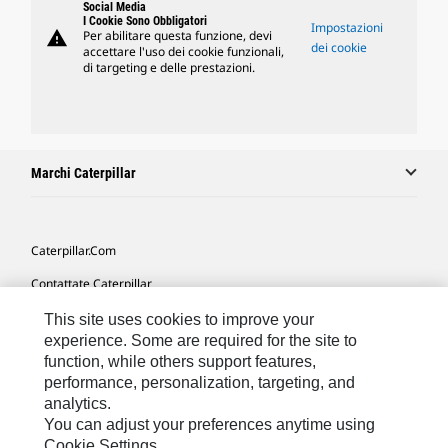
Social Media
I Cookie Sono Obbligatori
Impostazioni
warning
Per abilitare questa funzione, devi
dei cookie
accettare l'uso dei cookie funzionali,
di targeting e delle prestazioni.
Marchi Caterpillar
Caterpillar.com
Contattate Caterpillar
Le Mie Preferenze Di Marketing
This site uses cookies to improve your
experience. Some are required for the site to
Mappa Del Sito
function, while others support features,
performance, personalization, targeting, and
Cookie Settings
analytics.
Informazioni Legali
You can adjust your preferences anytime using
Cookie Settings.