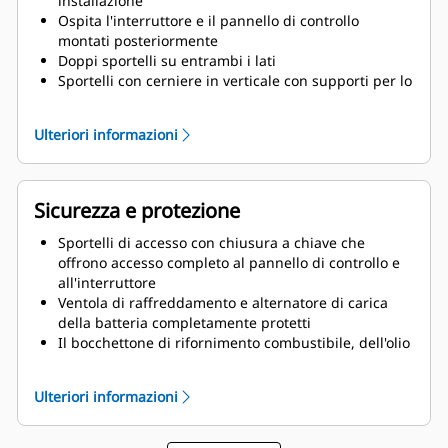
installazione
Ospita l'interruttore e il pannello di controllo
montati posteriormente
Doppi sportelli su entrambi i lati
Sportelli con cerniere in verticale con supporti per lo
sportello della barra solido per mantenere gli
sportelli aperti a una rotazione di 135°
Ulteriori informazioni
Olio di lubrificazione e tubi per gli scarichi del
liquido di raffreddamento all'esterno della
cofanatura e alle valvole di scarico con terminazione
Coperchio di riempimento del radiatore
Sicurezza e protezione
Sportelli di accesso con chiusura a chiave che
offrono accesso completo al pannello di controllo e
all'interruttore
Ventola di raffreddamento e alternatore di carica
della batteria completamente protetti
Il bocchettone di rifornimento combustibile, dell'olio
e la batteria si possono raggiungere solo tramite
accesso con chiusura a chiave
Ulteriori informazioni
Pulsante di arresto di emergenza montato
esternamente
Progettato per il sollevamento della barra