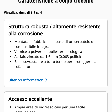
Caratteristiche a colpo d'occhio
Visualizzazione di 1-3 su 4
Struttura robusta / altamente resistente
alla corrosione
Montata in fabbrica alla base di un serbatoio del
combustibile integrata
Vernice a polvere di poliestere ecologica
Acciaio zincato da 1,6 mm (0,063 pollici)
Base sovrastante a tutto tondo per proteggere la
cofanatura
Montanti angolari in termoplastica di ingegneria
avanzata per offrire protezione
Ulteriori informazioni
Serrature degli sportelli di compressione che
offrono una tenuta solida dello sportello
Dispositivi di fissaggio rivestiti in zinco o in acciaio
inossidabile verniciato di nero
Accesso eccellente
Impianto di silenziamento dello scarico supercritico
montato internamente
Ampia area di ingresso cavi per una facile