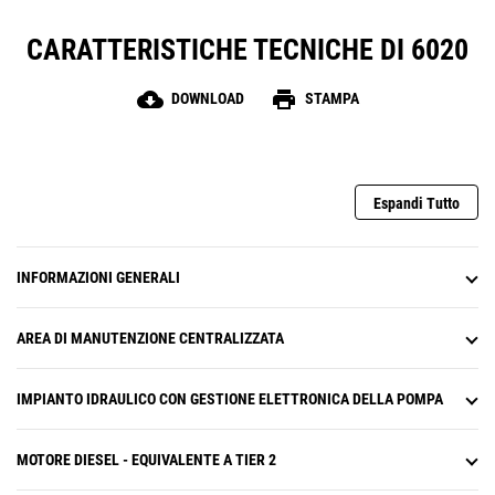
saldatura.
Sistema di raffreddamento a olio indipendente ed
CARATTERISTICHE TECNICHE DI 6020
efficiente, che protegge e prolunga la vita utile dei
componenti idraulici.
cloud_download
print
DOWNLOAD
STAMPA
Espandi Tutto
INFORMAZIONI GENERALI
AREA DI MANUTENZIONE CENTRALIZZATA
IMPIANTO IDRAULICO CON GESTIONE ELETTRONICA DELLA POMPA
MOTORE DIESEL - EQUIVALENTE A TIER 2