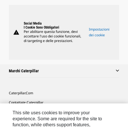
Social Media
I Cookie Sono Obbligatori
Impostazioni
warning
Per abilitare questa funzione, devi
dei cookie
accettare l'uso dei cookie funzionali,
di targeting e delle prestazioni.
Marchi Caterpillar
Caterpillar.com
Contattate Caterpillar
Le Mie Preferenze Di Marketing
This site uses cookies to improve your
experience. Some are required for the site to
Mappa Del Sito
function, while others support features,