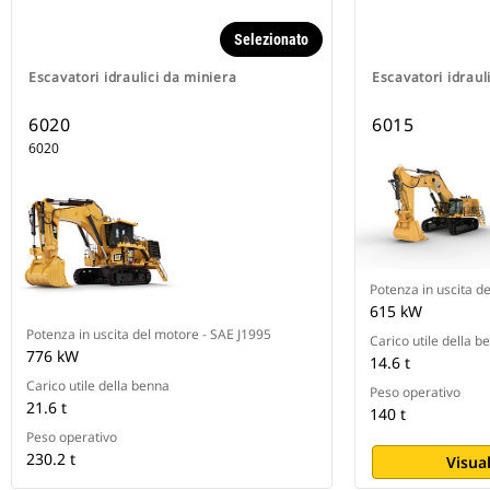
Selezionato
Escavatori idraulici da miniera
Escavatori idraul
6020
6015
6020
Potenza in uscita d
615 kW
Potenza in uscita del motore - SAE J1995
Carico utile della b
776 kW
14.6 t
Carico utile della benna
Peso operativo
21.6 t
140 t
Peso operativo
230.2 t
Visual