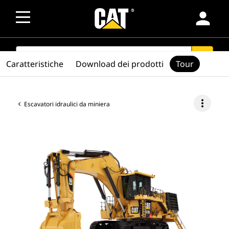
person
SEARCH
search
Caratteristiche
Download dei prodotti
Tour
more_vert
Escavatori idraulici da miniera