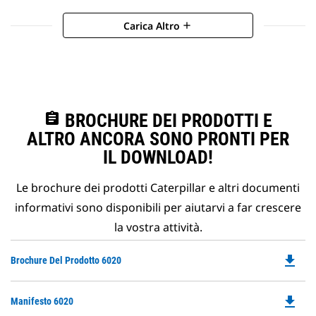
Carica Altro
add
assignment
BROCHURE DEI PRODOTTI E
ALTRO ANCORA SONO PRONTI PER
IL DOWNLOAD!
Le brochure dei prodotti Caterpillar e altri documenti
informativi sono disponibili per aiutarvi a far crescere
la vostra attività.
file_download
Do
Brochure Del Prodotto 6020
P
O
file_download
Do
Manifesto 6020
in
P