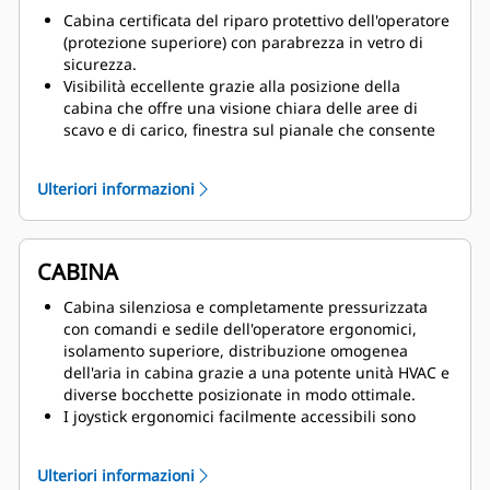
Cabina certificata del riparo protettivo dell'operatore
(protezione superiore) con parabrezza in vetro di
sicurezza.
Visibilità eccellente grazie alla posizione della
cabina che offre una visione chiara delle aree di
scavo e di carico, finestra sul pianale che consente
di vedere i cingolati, l'illuminazione LED e il sistema
di monitoraggio con telecamera su richiesta.
Ulteriori informazioni
Molteplici interruttori di arresto di emergenza,
incluso un interruttore a fune accessibile da terra.
Ingresso e uscita più sicuri con ampie pedane
antiscivolo, scale a 45 gradi retrattili e tre vie di
CABINA
uscita rapide in caso di emergenza.
Manutenzione in sicurezza con interruttore di blocco
Cabina silenziosa e completamente pressurizzata
del dispositivo di avviamento e isolamento della
con comandi e sedile dell'operatore ergonomici,
batteria dotato di blocco, oltre all'accesso sicuro ai
isolamento superiore, distribuzione omogenea
componenti del modulo di potenza dalla piattaforma
dell'aria in cabina grazie a una potente unità HVAC e
della macchina e contrappeso.
diverse bocchette posizionate in modo ottimale.
I joystick ergonomici facilmente accessibili sono
dotati di comandi elettroidraulici degli attrezzi che
assicurano una risposta dinamica e precisa ed
Ulteriori informazioni
evitano la presenta di tubazioni idrauliche in cabina.