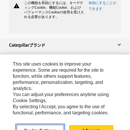
この機能を有効にするには、ターゲテ
有効にすることが
warning
ィングCookie、機能Cookie、および
できます
パフォーマンスCookieの使用を受け入
れる必要があります。
Caterpillarブランド
This site uses cookies to improve your
Caterpillar.com
experience. Some are required for the site to
function, while others support features,
Caterpillarジャパンへのお問い合わせ＆連絡先
performance, personalization, targeting, and
マイマーケティング情報配信設定
analytics.
You can adjust your preferences anytime using
サイト･マップ
Cookie Settings.
Cookie Settings
By selecting I Accept, you agree to the use of
functional, performance, and targeting cookies.
法的事項
プライバシー