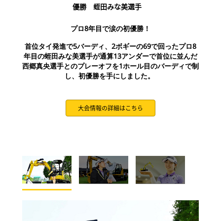
優勝 蛭田みな美選手
プロ8年目で涙の初優勝！
首位タイ発進で5バーディ、2ボギーの69で回ったプロ8
年目の蛭田みな美選手が通算13アンダーで首位に並んだ
西郷真央選手とのプレーオフを1ホール目のバーディで制
し、初優勝を手にしました。
大会情報の詳細はこちら