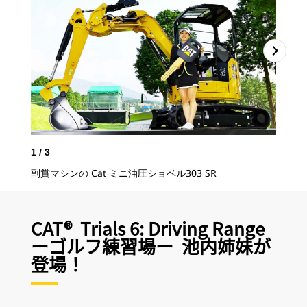
1
/
3
2
/
副賞マシンの Cat ミニ油圧ショベル303 SR
CAT® Trials 6: Driving Range
ーゴルフ練習場ー 池内姉妹が
登場！