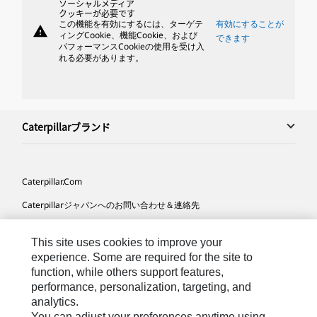
ソーシャルメディア
クッキーが必要です
この機能を有効にするには、ターゲテ
有効にすることが
warning
ィングCookie、機能Cookie、および
できます
パフォーマンスCookieの使用を受け入
れる必要があります。
Caterpillarブランド
Caterpillar.com
Caterpillarジャパンへのお問い合わせ＆連絡先
マイマーケティング情報配信設定
This site uses cookies to improve your
サイト･マップ
experience. Some are required for the site to
function, while others support features,
Cookie Settings
performance, personalization, targeting, and
法的事項
analytics.
You can adjust your preferences anytime using