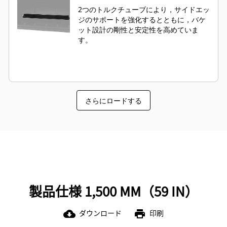
2つのトルクチューブにより，サイドエッ
ジのサポートを強化するとともに，バケ
ット設計の剛性と安定性を高めていま
す。
さらにロードする
製品仕様 1,500 MM（59 IN）
ダウンロード
印刷
cloud_download
print