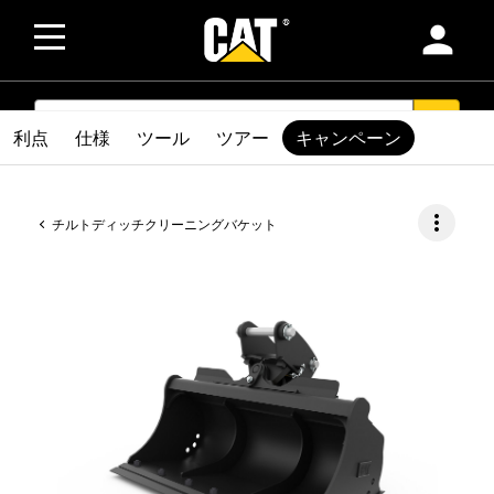
person
SEARCH
search
利点
仕様
ツール
ツアー
キャンペーン
more_vert
チルトディッチクリーニングバケット