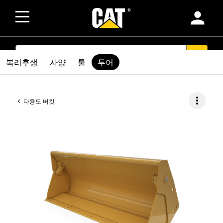
person
SEARCH
search
복리후생
사양
툴
투어
more_vert
다용도 버킷