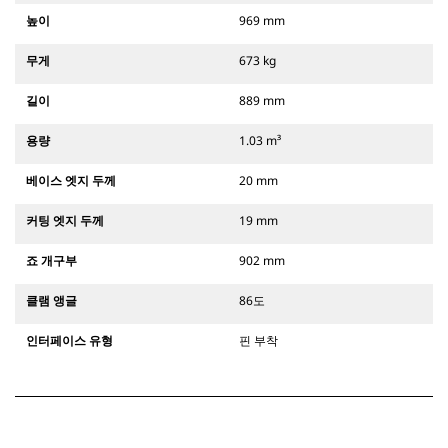
높이
969 mm
무게
673 kg
길이
889 mm
용량
1.03 m³
베이스 엣지 두께
20 mm
커팅 엣지 두께
19 mm
죠 개구부
902 mm
클램 앵글
86도
인터페이스 유형
핀 부착