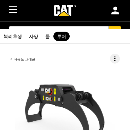
person
SEARCH
search
복리후생
사양
툴
투어
more_vert
다용도 그래플