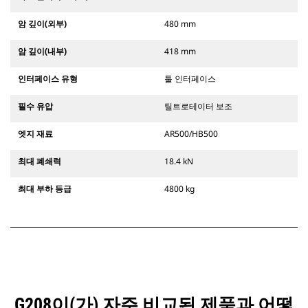
암 깊이(외부)
480 mm
암 깊이(내부)
418 mm
인터페이스 유형
툴 인터페이스
필수 유압
틸트로테이터 보조
엣지 재료
AR500/HB500
최대 폐쇄력
18.4 kN
최대 부하 등급
4800 kg
G208이(가) 자주 비교된 제품과 어떻