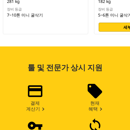
281 kg
182 kg
장비 등급
장비 등급
7~10톤 미니 굴삭기
5~6톤 미니 굴삭
세부
툴 및 전문가 상시 지원
결제
현재
계산기
혜택