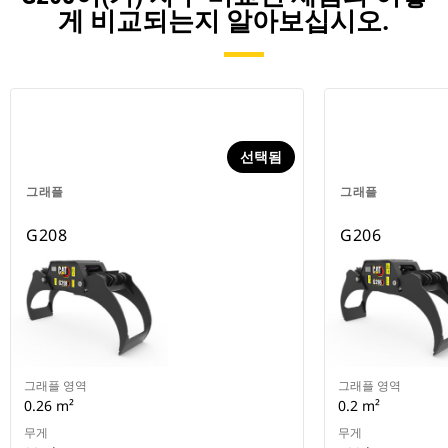
게 비교되는지 알아보십시오.
선택됨
그래플
그래플
G208
G206
그래플 영역
그래플 영역
0.26 m²
0.2 m²
무게
무게