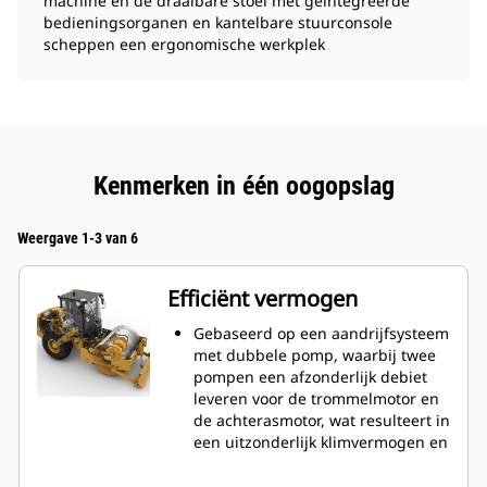
machine en de draaibare stoel met geïntegreerde
bedieningsorganen en kantelbare stuurconsole
scheppen een ergonomische werkplek
Kenmerken in één oogopslag
Weergave 1-3 van 6
Efficiënt vermogen
Gebaseerd op een aandrijfsysteem
met dubbele pomp, waarbij twee
pompen een afzonderlijk debiet
leveren voor de trommelmotor en
de achterasmotor, wat resulteert in
een uitzonderlijk klimvermogen en
veel tractie voor- en achteruit.
Aangedreven door een Cat® C4.4