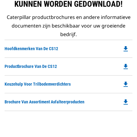
KUNNEN WORDEN GEDOWNLOAD!
Caterpillar productbrochures en andere informatieve
documenten zijn beschikbaar voor uw groeiende
bedrijf.
file_download
Do
Hoofdkenmerken Van De CS12
P
O
file_download
Do
Productbrochure Van De CS12
in
P
a
O
N
file_download
Do
Keuzehulp Voor Trilbodemverdichters
in
Ta
P
a
O
N
file_download
Do
Brochure Van Assortiment Asfalteerproducten
in
Ta
P
a
O
N
in
Ta
a
N