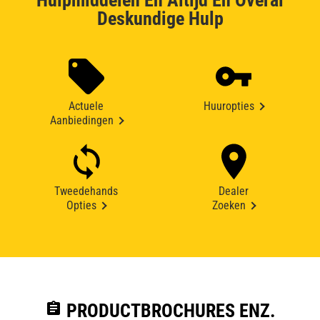
Hulpmiddelen En Altijd En Overal
Deskundige Hulp
Actuele
Huuropties
Aanbiedingen
Tweedehands
Dealer
Opties
Zoeken
assignment
PRODUCTBROCHURES ENZ.