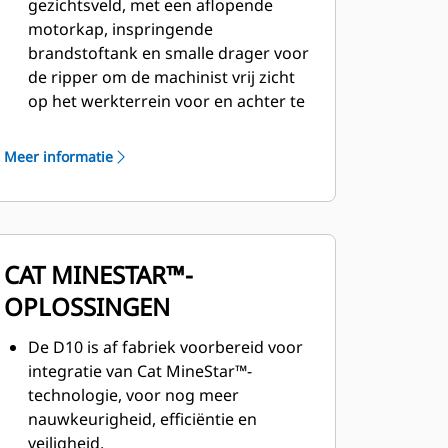
gezichtsveld, met een aflopende
motorkap, inspringende
brandstoftank en smalle drager voor
de ripper om de machinist vrij zicht
op het werkterrein voor en achter te
bieden.
Het optionele 360 Vision-
Meer informatie
camerasysteem en display in de
cabine vergroot de zichtbaarheid
nog verder.
Een optionele elektrische ladder met
CAT MINESTAR™-
blokkeerbeveiliging verbetert het in-
en uitstappen.
OPLOSSINGEN
De toegang op maaiveldhoogte, de
naar voren scharnierende
De D10 is af fabriek voorbereid voor
cabinedeur, de verwijderde
integratie van Cat MineStar™-
smeerpunten voor de hefcilinder en
technologie, voor nog meer
de secundaire retentie op de
nauwkeurigheid, efficiëntie en
scharnierende
veiligheid.