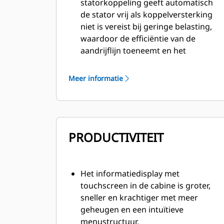
statorkoppeling geeft automatisch
de stator vrij als koppelversterking
niet is vereist bij geringe belasting,
waardoor de efficiëntie van de
aandrijflijn toeneemt en het
brandverbruik lager wordt.
De krachtige achteruitversnelling
Meer informatie
zorgt voor snellere niet-productieve
verplaatsingen, waardoor de
cyclustijden korter worden en de
productiviteit tot 8% hoger wordt.
PRODUCTIVITEIT
Het zeer efficiënt lastafhankelijk
hydraulisch systeem zorgt voor
verbeterde werking met
hydraulische uitrustingsstukken en
Het informatiedisplay met
brandstofzuinigheid.
touchscreen in de cabine is groter,
Het multifunctionele
sneller en krachtiger met meer
informatiedisplay met
geheugen en een intuïtieve
aanraakscherm in de cabine vormt
menustructuur.