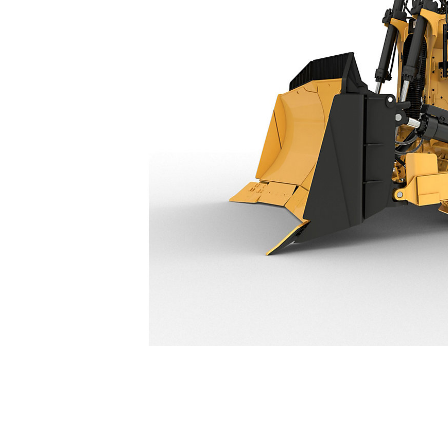
D10
Spec
Model wijzigen