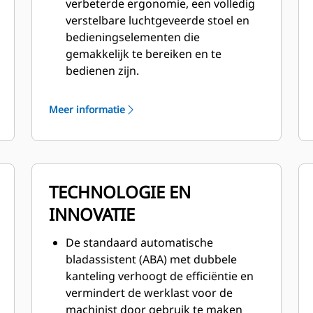
verbeterde ergonomie, een volledig
verstelbare luchtgeveerde stoel en
bedieningselementen die
gemakkelijk te bereiken en te
bedienen zijn.
De geveerde onderwagen
absorbeert schokken en vermindert
Meer informatie
de schokbelasting voor de machinist
met maximaal 50% voor een
soepelere en comfortabelere rit.
Het automatische
TECHNOLOGIE EN
klimaatregelsysteem past
automatisch de verwarming en
INNOVATIE
airconditioning aan om de hele dag
een constante temperatuur te
De standaard automatische
handhaven.
bladassistent (ABA) met dubbele
Ultralichte elektronische sturing en
kanteling verhoogt de efficiëntie en
gebruiksvriendelijke
vermindert de werklast voor de
bedieningselementen voor ripper en
machinist door gebruik te maken