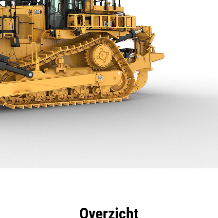
Virtu
ificaties
technologie
Productdownloads
Overzicht
rondl