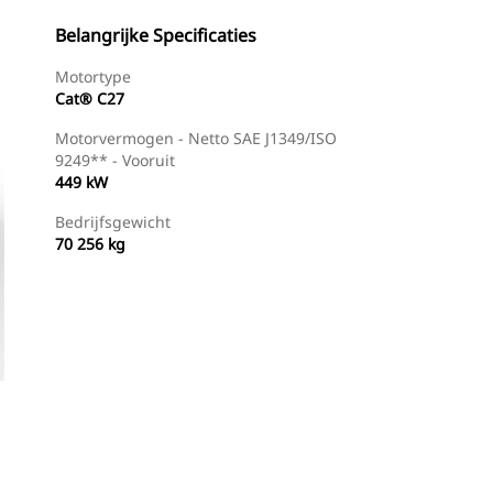
Belangrijke Specificaties
Motortype
Cat® C27
Motorvermogen - Netto SAE J1349/ISO
9249** - Vooruit
449 kW
Bedrijfsgewicht
70 256 kg
ele
Rondleiding
Dealer Zoeken
Prijsopgave Aa
eiding