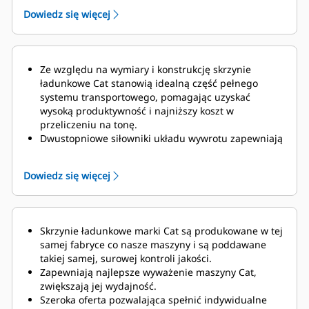
które mają być przemieszczane.
Dowiedz się więcej
Ze względu na wymiary i konstrukcję skrzynie
ładunkowe Cat stanowią idealną część pełnego
systemu transportowego, pomagając uzyskać
wysoką produktywność i najniższy koszt w
przeliczeniu na tonę.
Dwustopniowe siłowniki
układu wywrotu zapewniają
krótkie czasy trwania cykli roboczych
, odpowiednio
13 s dla podnoszenia i 24 s dla opuszczania.
Dowiedz się więcej
Dodatkowo funkcja ograniczania prędkości ruchu
chroni ramę i elementy pod koniec cyklu
opuszczania.
Opcjonalny system zarządzania ładownością wozidła
Skrzynie ładunkowe marki Cat są produkowane w tej
(TPMS) pozwala na dostosowywanie ładunków tak,
samej fabryce co nasze maszyny i są poddawane
aby zapobiegać niedociążeniu lub przeciążeniu
takiej samej, surowej kontroli jakości.
wozideł.
Nieskomplikowany wyświetlacz w kabinie
Zapewniają najlepsze wyważenie maszyny Cat,
dostarcza operatom precyzyjnych informacji,
zwiększają jej wydajność.
umożliwiając kontrolowanie załadunku tak, aby
Szeroka oferta pozwalająca spełnić indywidualne
wozidło za każdym razem transportowało