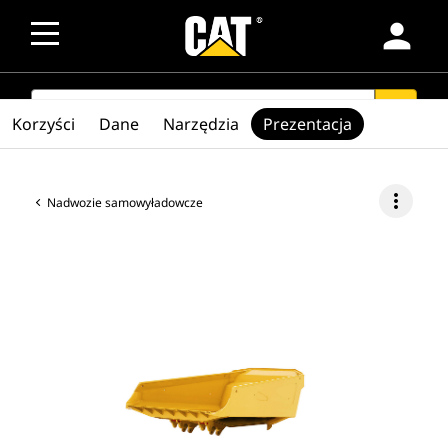
person
SEARCH
search
Korzyści
Dane
Narzędzia
Prezentacja
more_vert
Nadwozie samowyładowcze