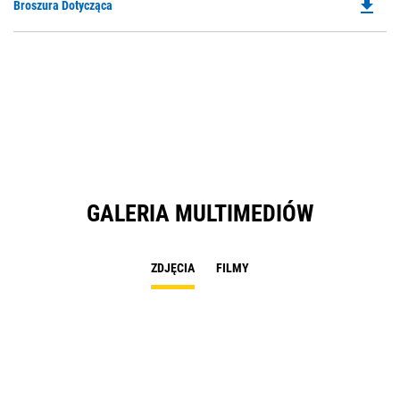
file_download
Do
Broszura Dotycząca
P
O
in
a
N
Ta
GALERIA MULTIMEDIÓW
ZDJĘCIA
FILMY