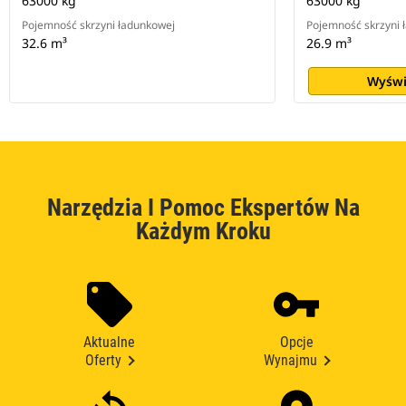
63000 kg
63000 kg
Pojemność skrzyni ładunkowej
Pojemność skrzyni 
32.6 m³
26.9 m³
Wyświ
Narzędzia I Pomoc Ekspertów Na
Każdym Kroku
Aktualne
Opcje
Oferty
Wynajmu