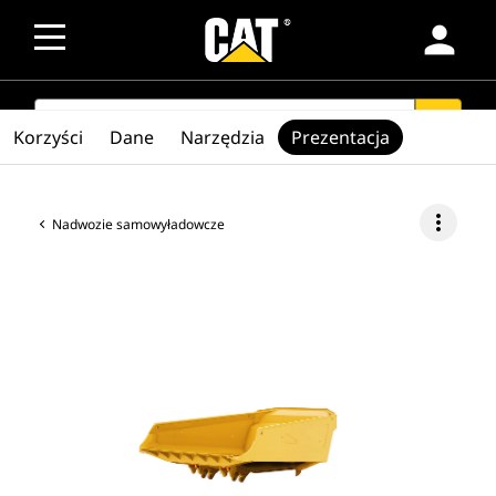
person
SEARCH
search
Korzyści
Dane
Narzędzia
Prezentacja
more_vert
Nadwozie samowyładowcze