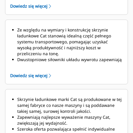
które mają być przemieszczane.
Dowiedz się więcej
Ze względu na wymiary i konstrukcję skrzynie
ładunkowe Cat stanowią idealną część pełnego
systemu transportowego, pomagając uzyskać
wysoką produktywność i najniższy koszt w
przeliczeniu na tonę.
Dwustopniowe siłowniki
układu wywrotu zapewniają
krótkie czasy trwania cykli roboczych
, odpowiednio
13 s dla podnoszenia i 24 s dla opuszczania.
Dowiedz się więcej
Dodatkowo funkcja ograniczania prędkości ruchu
chroni ramę i elementy pod koniec cyklu
opuszczania.
Opcjonalny system zarządzania ładownością wozidła
Skrzynie ładunkowe marki Cat są produkowane w tej
(TPMS) pozwala na dostosowywanie ładunków tak,
samej fabryce co nasze maszyny i są poddawane
aby zapobiegać niedociążeniu lub przeciążeniu
takiej samej, surowej kontroli jakości.
wozideł.
Nieskomplikowany wyświetlacz w kabinie
Zapewniają najlepsze wyważenie maszyny Cat,
dostarcza operatom precyzyjnych informacji,
zwiększają jej wydajność.
umożliwiając kontrolowanie załadunku tak, aby
Szeroka oferta pozwalająca spełnić indywidualne
wozidło za każdym razem transportowało