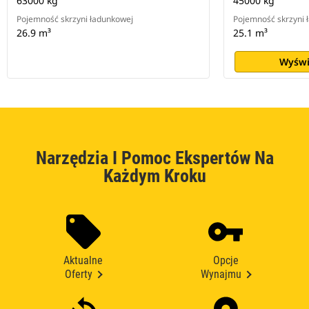
63000 kg
45000 kg
Pojemność skrzyni ładunkowej
Pojemność skrzyni 
26.9 m³
25.1 m³
Wyświ
Narzędzia I Pomoc Ekspertów Na
Każdym Kroku
Aktualne
Opcje
Oferty
Wynajmu