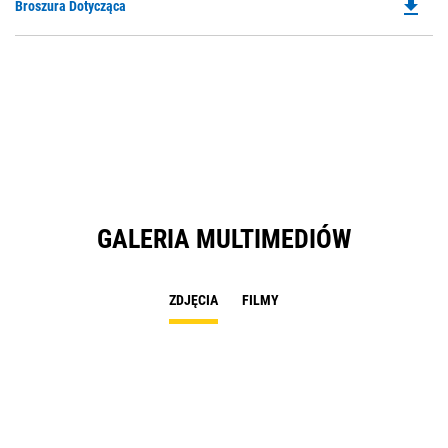
file_download
Do
Broszura Dotycząca
P
O
in
a
N
Ta
GALERIA MULTIMEDIÓW
ZDJĘCIA
FILMY