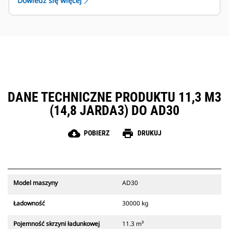
Dowiedz się więcej
techniczną zapewnianą przez światową sieć
dealerów Cat.
DANE TECHNICZNE PRODUKTU 11,3 M3
(14,8 JARDA3) DO AD30
cloud_download
print
POBIERZ
DRUKUJ
Model maszyny
AD30
Ładowność
30000 kg
Pojemność skrzyni ładunkowej
11.3 m³