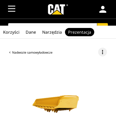
person
SEARCH
search
Korzyści
Dane
Narzędzia
Prezentacja
more_vert
Nadwozie samowyładowcze