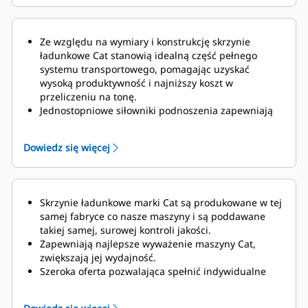
Ze względu na wymiary i konstrukcję skrzynie
ładunkowe Cat stanowią idealną część pełnego
systemu transportowego, pomagając uzyskać
wysoką produktywność i najniższy koszt w
przeliczeniu na tonę.
Jednostopniowe siłowniki podnoszenia zapewniają
krótkie czasy trwania cykli roboczych – odpowiednio
10,5 s dla podnoszenia i 11,2 s dla opuszczania.
Dowiedz się więcej
Opcjonalny system zarządzania ładownością wozidła
(TPMS) oblicza ładunek przewożony przez wozidło i
określa czas trwania cyklu roboczego.
Skrzynie ładunkowe marki Cat są produkowane w tej
samej fabryce co nasze maszyny i są poddawane
takiej samej, surowej kontroli jakości.
Zapewniają najlepsze wyważenie maszyny Cat,
zwiększają jej wydajność.
Szeroka oferta pozwalająca spełnić indywidualne
wymagania danej kopalni.
Skrzynie ładunkowe Cat są objęte pomocą