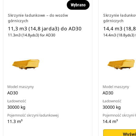
Wybrano
Skrzynie ładunkowe – do wozów
Skrzynie ładunk
górniczych
górniczych
11,3 m3 (14,8 jarda3) do AD30
14,4 m3 (18,
11.3m3 (14.8yds3) for AD30
14.4m3 (18.8yds3) 
Model maszyny
Model maszyny
AD30
AD30
Ładowność
Ładowność
30000 kg
30000 kg
Pojemność skrzyni ładunkowej
Pojemność skrzyni 
11.3 m³
14.4 m³
Wyświ