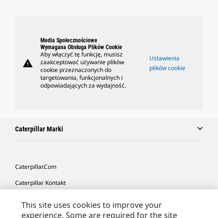
Media Społecznościowe
Wymagana Obsługa Plików Cookie
Aby włączyć tę funkcję, musisz
Ustawienia
warning
zaakceptować używanie plików
plików cookie
cookie przeznaczonych do
targetowania, funkcjonalnych i
odpowiadających za wydajność.
Caterpillar Marki
Caterpillar.com
Caterpillar Kontakt
Caterpillar Kontakt
This site uses cookies to improve your
experience. Some are required for the site
Moje Preferencje Marketingowe