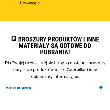
Używaneg
assignment
BROSZURY PRODUKTÓW I INNE
MATERIAŁY SĄ GOTOWE DO
POBRANIA!
Dla Twojej rozwijającej się firmy są dostępne broszury
dotyczące produktów marki Caterpillar i inne
dokumenty informacyjne.
file_download
Do
Broszura Dotycząca
P
O
in
a