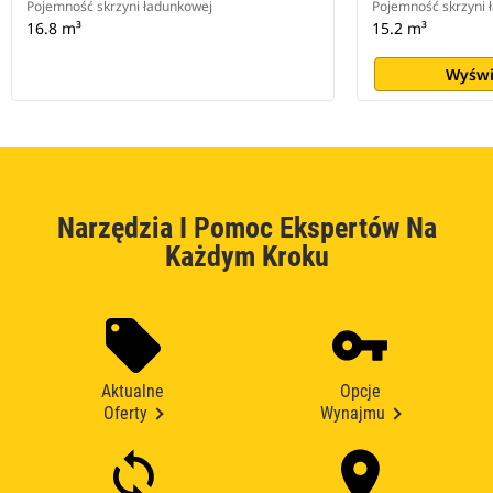
Pojemność skrzyni ładunkowej
Pojemność skrzyni 
16.8 m³
15.2 m³
Wyświ
Narzędzia I Pomoc Ekspertów Na
Każdym Kroku
Aktualne
Opcje
Oferty
Wynajmu