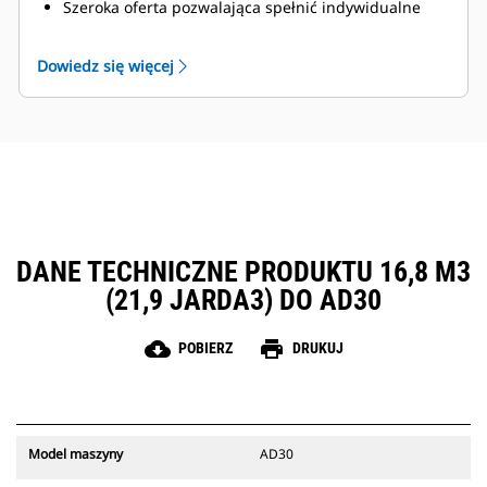
Szeroka oferta pozwalająca spełnić indywidualne
wymagania danej kopalni.
Skrzynie ładunkowe Cat są objęte pomocą
Dowiedz się więcej
techniczną zapewnianą przez światową sieć
dealerów Cat.
DANE TECHNICZNE PRODUKTU 16,8 M3
(21,9 JARDA3) DO AD30
cloud_download
print
POBIERZ
DRUKUJ
Model maszyny
AD30