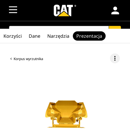
person
SEARCH
search
Korzyści
Dane
Narzędzia
Prezentacja
more_vert
Korpus wyrzutnika