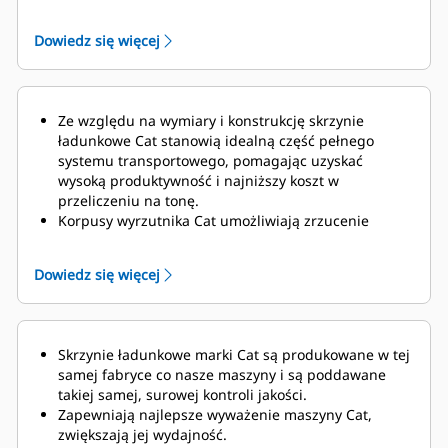
podziemnych oraz twardych materiałów ściernych,
które mają być przemieszczane.
Dowiedz się więcej
Ze względu na wymiary i konstrukcję skrzynie
ładunkowe Cat stanowią idealną część pełnego
systemu transportowego, pomagając uzyskać
wysoką produktywność i najniższy koszt w
przeliczeniu na tonę.
Korpusy wyrzutnika Cat umożliwiają zrzucenie
całego ładunku bez podnoszenia skrzyni
ładunkowej, a tym samym są idealne do prac w
Dowiedz się więcej
obszarach o ograniczonym prześwicie nad
pojazdem.
Opcjonalny system zarządzania ładownością wozidła
(TPMS) oblicza ładunek przewożony przez wozidło i
Skrzynie ładunkowe marki Cat są produkowane w tej
określa czas trwania cyklu roboczego.
samej fabryce co nasze maszyny i są poddawane
takiej samej, surowej kontroli jakości.
Zapewniają najlepsze wyważenie maszyny Cat,
zwiększają jej wydajność.