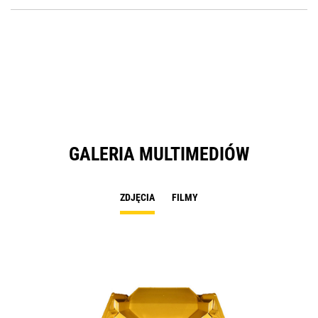
P
O
in
a
N
Ta
GALERIA MULTIMEDIÓW
ZDJĘCIA
FILMY