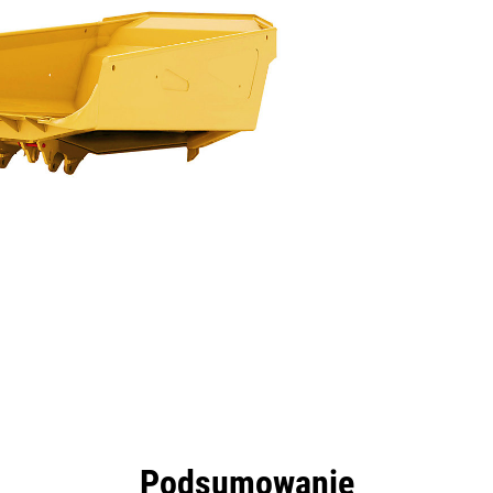
zyści
Dane
Narzędzia
Prezentacja
Podsumowanie