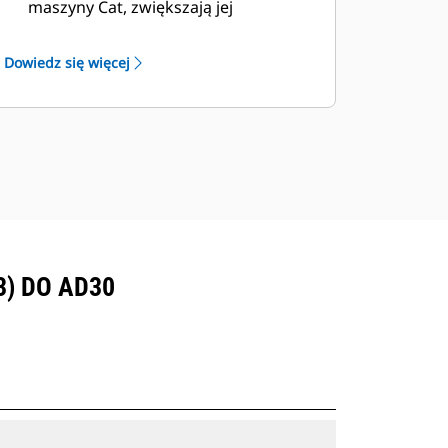
maszyny Cat, zwiększają jej
wydajność.
Szeroka oferta pozwalająca spełnić
Dowiedz się więcej
indywidualne wymagania danej
kopalni.
Skrzynie ładunkowe Cat są objęte
pomocą techniczną zapewnianą
przez światową sieć dealerów Cat.
3) DO AD30