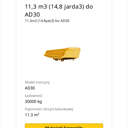
11,3 m3 (14,8 jarda3) do
AD30
11.3m3 (14.8yds3) for AD30
Model maszyny
AD30
Ładowność
30000 kg
Pojemność skrzyni ładunkowej
11.3 m³
Wyświetl Szczegóły