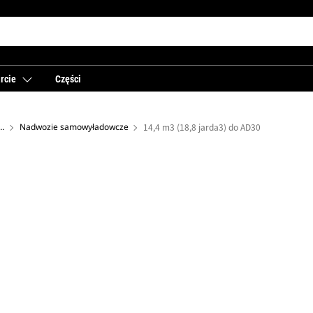
rcie
Części
nkowe – do wozów górniczych
Nadwozie samowyładowcze
14,4 m3 (18,8 jarda3) do AD30