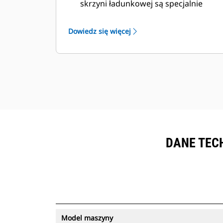
skrzyni ładunkowej są specjalnie
dostosowane do wymagających
warunków w kopalniach
Dowiedz się więcej
podziemnych oraz twardych
materiałów ściernych, które mają być
przemieszczane.
DANE TECH
Model maszyny