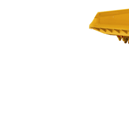
14,4 M3 (18,8 Jarda3) Do AD30
Kor
Zmień model