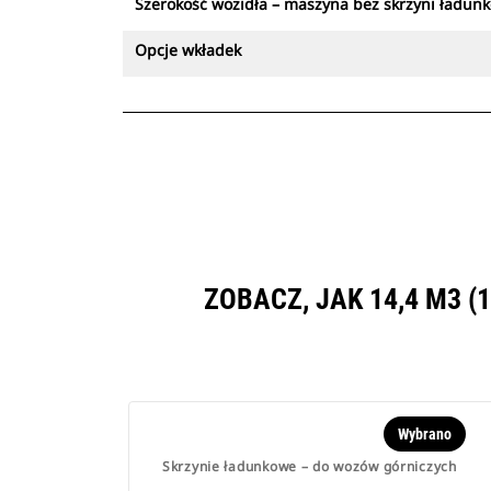
Szerokość wozidła – maszyna bez skrzyni ładun
Opcje wkładek
ZOBACZ, JAK 14,4 M3 
Wybrano
Skrzynie ładunkowe – do wozów górniczych