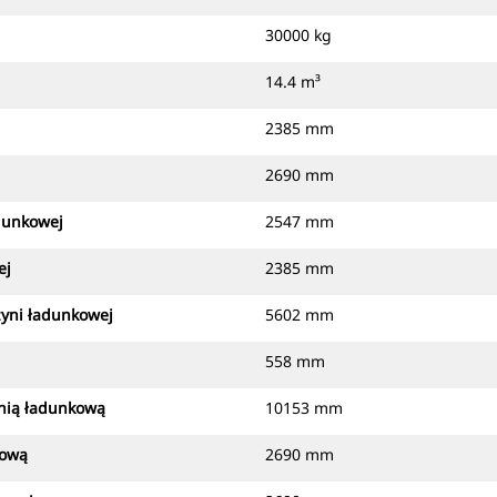
30000 kg
14.4 m³
2385 mm
2690 mm
adunkowej
2547 mm
ej
2385 mm
zyni ładunkowej
5602 mm
558 mm
ynią ładunkową
10153 mm
kową
2690 mm