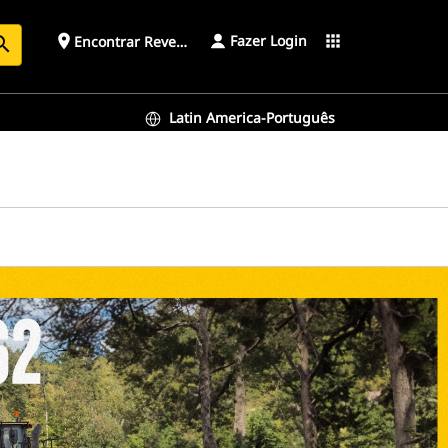
Fazer Login
place
apps
Encontrar Revendedor
arch
Latin America-Português