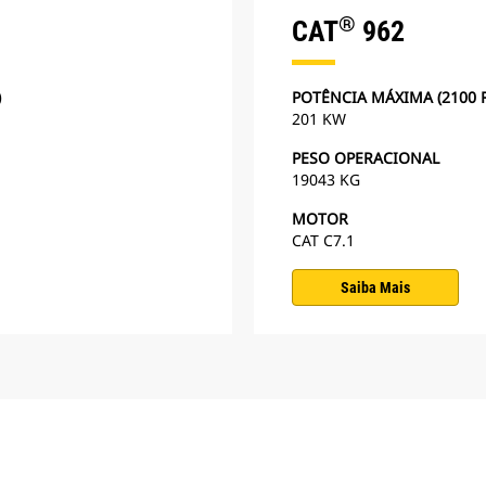
®
CAT
962
)
POTÊNCIA MÁXIMA (2100 R
201 KW
PESO OPERACIONAL
19043 KG
MOTOR
CAT C7.1
Saiba Mais