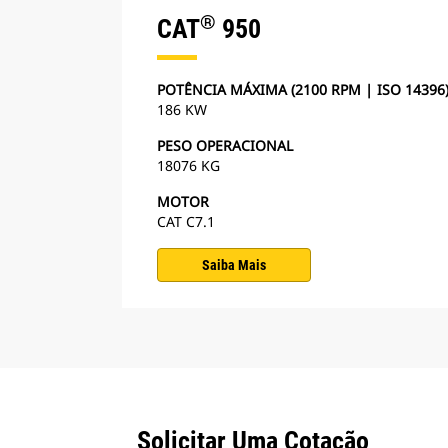
®
CAT
950
POTÊNCIA MÁXIMA (2100 RPM | ISO 14396
186 KW
PESO OPERACIONAL
18076 KG
MOTOR
CAT C7.1
Saiba Mais
Solicitar Uma Cotação