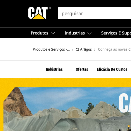
SEARCH
Produtos
Industrias
Serviços E Sup
Produtos e Serviços - América do Sul
CI Artigos
Conheça as novas C
Indústrias
Ofertas
Eficácia De Custos