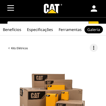
person
SEARCH
search
Benefícios
Especificações
Ferramentas
Galeria
more_vert
Kits Elétricos