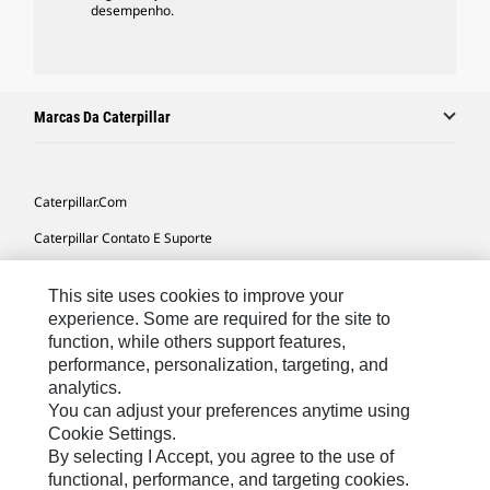
desempenho.
Marcas Da Caterpillar
Caterpillar.com
Caterpillar Contato E Suporte
Minhas Preferências De Marketing
This site uses cookies to improve your
Mapa Do Local
experience. Some are required for the site to
function, while others support features,
Cookie Settings
performance, personalization, targeting, and
Legal
analytics.
You can adjust your preferences anytime using
Privacidade
Cookie Settings.
By selecting I Accept, you agree to the use of
functional, performance, and targeting cookies.