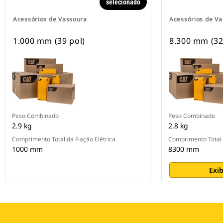
selecionado
Acessórios de Vassoura
Acessórios de V
1.000 mm (39 pol)
8.300 mm (32
Peso Combinado
Peso Combinado
2.9 kg
2.8 kg
Comprimento Total da Fiação Elétrica
Comprimento Total d
1000 mm
8300 mm
Exib