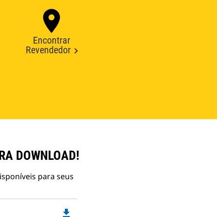
Encontrar
Revendedor
ARA DOWNLOAD!
isponíveis para seus
file_download
Downloadable