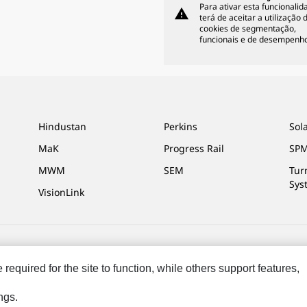
Para ativar esta funcionalid
warning
terá de aceitar a utilização 
cookies de segmentação,
funcionais e de desempenho
Hindustan
Perkins
Sol
MaK
Progress Rail
SPM
MWM
SEM
Tur
Sys
VisionLink
s Preferências De Marketing
Mapa Do Local
Cookie Settings
Legal
Pri
equired for the site to function, while others support features,
 os direitos reservados.
ngs.