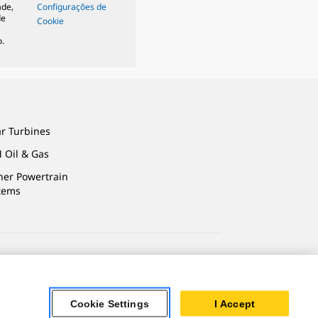
ade,
Configurações de
de
Cookie
.
ar Turbines
 Oil & Gas
ner Powertrain
tems
vacidade
Cookie Settings
I Accept