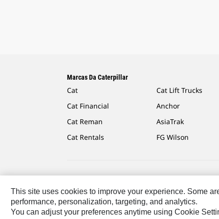
Marcas Da Caterpillar
Cat
Cat Lift Trucks
Cat Financial
Anchor
Cat Reman
AsiaTrak
Cat Rentals
FG Wilson
Caterpillar.com
Caterpillar Contato E Suporte
Minha
This site uses cookies to improve your experience. Some are r
performance, personalization, targeting, and analytics.
South America - Portuguese
© 2026 Caterpillar. Todos
You can adjust your preferences anytime using Cookie Setti