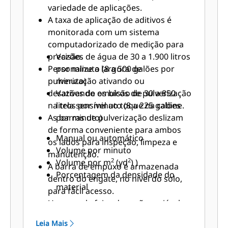
variedade de aplicações.
A taxa de aplicação de aditivos é
monitorada com um sistema
computadorizado de medição para
precisão.
Vazões de água de 30 a 1.900 litros
Personalize a largura de
por minuto (8 a 500 galões por
pulverização ativando ou
minuto)
desativando os bicos de pulverização
Vazões de emulsão de 30 a 850
na tela sensível ao toque na cabine.
litros por minuto (8 a 225 galões
As barras de pulverização deslizam
por minuto)
de forma conveniente para ambos
Manual ou automático
os lados para inspeção, limpeza e
Volume por minuto
manutenção.
2
2
Volume por m
(yd
) )
A barra de empuxo é armazenada
Porcentagem da densidade do
dentro do engate, no nível do solo,
material
para fácil acesso.
Uma ampla faixa de vazão variável
ajuda a atender às especificações:
Leia Mais