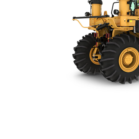
RM600
Ben
Alterar Modelo