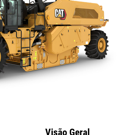
efícios
Especificações
Ferramentas
Galeria
Visão Geral