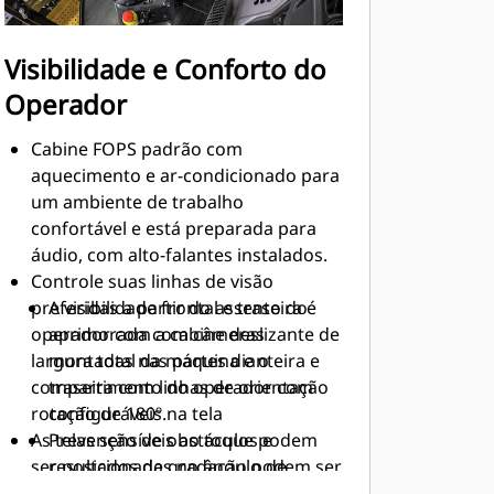
Visibilidade e Conforto do
Operador
Cabine FOPS padrão com
aquecimento e ar-condicionado para
um ambiente de trabalho
confortável e está preparada para
áudio, com alto-falantes instalados.
Controle suas linhas de visão
preferidas a partir do assento do
A visibilidade frontal e traseira é
operador com a cabine deslizante de
aprimorada com câmeras
largura total da máquina e o
montadas nas partes dianteira e
compartimento do operador com
traseira com linhas de orientação
rotação de 180º.
configuráveis na tela
As telas sensíveis ao toque podem
Prevenção de obstáculos e
ser posicionadas no ângulo de
resultados de gradação podem ser
visualização desejado.
vistos com câmeras montadas