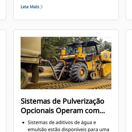
operador as posições da porta.
Leia Mais
Para ajudar os operadores a
simplificar a operação, a pressão
hidráulica aplicada à porta traseira
pode ser ajustada ao utilizar o
recurso de flutuação, mantendo
automaticamente a posição desejada
da porta.
Os recursos de Saída e Retorno ao
Corte ajudam os operadores a
economizar tempo e a manter a
consistência com o simples toque de
um botão.
Sistemas de Pulverização
Opcionais Operam com
Precisão
Sistemas de aditivos de água e
emulsão estão disponíveis para uma