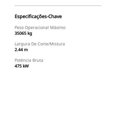
Especificações-Chave
Peso Operacional Máximo
35065 kg
Largura De Corte/Mistura
2.44 m
Potência Bruta
475 kW
Encontrar Revendedor
Consulte O Preço