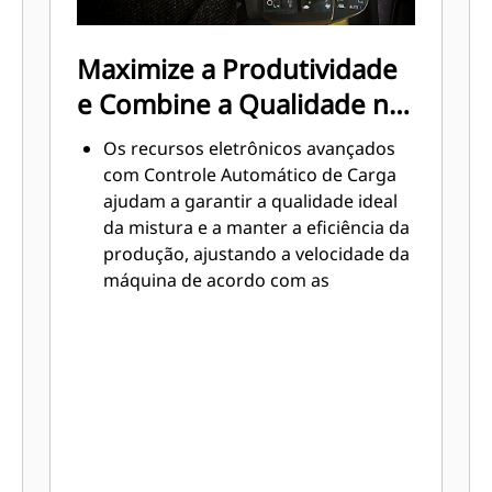
Maximize a Produtividade
e Combine a Qualidade na
cabine
Os recursos eletrônicos avançados
com Controle Automático de Carga
ajudam a garantir a qualidade ideal
da mistura e a manter a eficiência da
produção, ajustando a velocidade da
máquina de acordo com as
condições do material.
Use toda a gama de velocidades do
rotor sem sair do seu assento.
Modifique facilmente a gradação do
material ajustando as portas da
câmara de mistura frontal e traseira
e um indicador de fácil leitura na tela
sensível ao toque informa ao