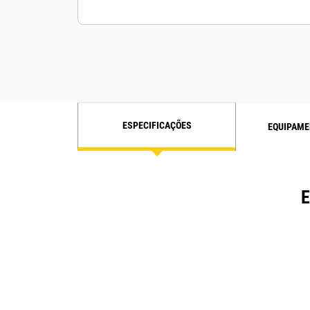
perfis ao fazer login.
ESPECIFICAÇÕES
EQUIPAME