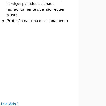
serviços pesados acionada
hidraulicamente que não requer
ajuste.
Proteção da linha de acionamento
controlada eletronicamente.
Duas correias com seis nervuras de
alta resistência com tensionamento
automático da correia para evitar
derrapagens.
Capacidade de corte bidirecional.
Câmara de corte de volume variável,
durável e de alta resistência.
Indicadores visuais informam a
equipe em solo sobre a
profundidade de corte e a posição
do rotor ao trabalhar em torno de
obstáculos.
Leia Mais