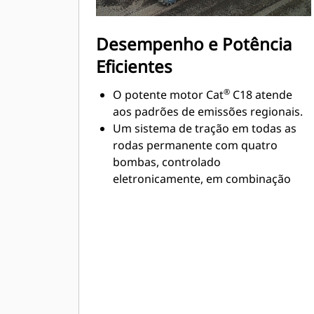
Desempenho e Potência
Eficientes
®
O potente motor Cat
C18 atende
aos padrões de emissões regionais.
Um sistema de tração em todas as
rodas permanente com quatro
bombas, controlado
eletronicamente, em combinação
com o peso bem balanceado da
máquina, ajuda a maximizar a tração
e a mobilidade.
A distribuição de peso da frente para
trás proporciona estabilidade em
cortes difíceis.
As rodas posicionadas nos cantos da
máquina fornecem os menores raios