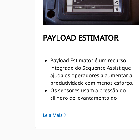
de projeto.
O Sequence Assist funciona com
soluções de sistema local externas
tendo em vista mais produtividade.
PAYLOAD ESTIMATOR
Payload Estimator é um recurso
integrado do Sequence Assist que
ajuda os operadores a aumentar a
produtividade com menos esforço.
Os sensores usam a pressão do
cilindro de levantamento do
recipiente durante o segmento de
transporte carregado para calcular a
Leia Mais
carga útil.
Os dados são fornecidos ao final do
transporte quando a máquina entra