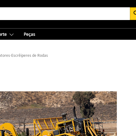
se
orte
Peças
atores-Escrêiperes de Rodas