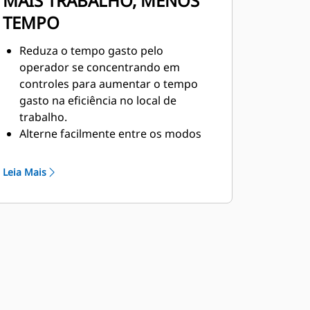
MAIS TRABALHO, MENOS
TEMPO
Reduza o tempo gasto pelo
operador se concentrando em
controles para aumentar o tempo
gasto na eficiência no local de
trabalho.
Alterne facilmente entre os modos
automático e manual com o toque
de um botão.
Leia Mais
A alavanca em "T" permite aos
operadores aproveitar um
funcionamento ininterrupto de um
estágio do ciclo para outro.
As posições de implemento podem
ser personalizadas segundo a
preferência do operador, bem como
armazenadas no perfil do operador