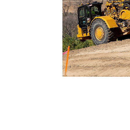
Cat Sequence Assist Para Tratores-Escrêiperes De Rodas
Ben
Alterar Modelo