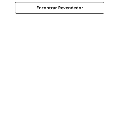
Encontrar Revendedor
Encontrar Revendedor
Consulte O Preço