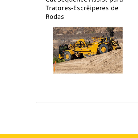
tecnológico SITECH®.
Tratores-Escrêiperes de
Rodas