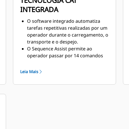
TECNOLOGIA CAT
INTEGRADA
O software integrado automatiza
tarefas repetitivas realizadas por um
operador durante o carregamento, o
transporte e o despejo.
O Sequence Assist permite ao
operador passar por 14 comandos
de máquina ao toque de um botão.
As funções automatizadas do
Leia Mais
Sequence Assist ajudam a reduzir a
fadiga do operador e aumentam a
segurança no local de trabalho.
O software ajuda a aumentar a
eficiência e a produtividade no local
de trabalho por meio da redução de
tempo, combustível e passagens.
Os componentes do Sequence Assist