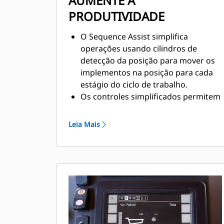
AUMENTE A
PRODUTIVIDADE
O Sequence Assist simplifica
operações usando cilindros de
detecção da posição para mover os
implementos na posição para cada
estágio do ciclo de trabalho.
Os controles simplificados permitem
aos operadores percorrer mais
rapidamente as funções. Conclua
Leia Mais
trabalhos em menos passagens e
com menos fadiga do operador.
Ajuda operadores experientes a
trabalhar de maneira mais produtiva
e precisa em meio a turnos longos.
Ajude operadores menos
experientes a se tornar proficientes
e chegar mais rapidamente ao plano