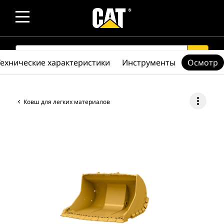
SEARCH
search
Технические характеристики
Инструменты
Осмотр
more_vert
Ковш для легких материалов