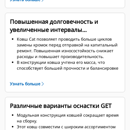
прочность и жесткость ковша в сборе, а также
облегчает установку и снятие кромок.
Для изготовления компонентов ковша
используется высококлассный материал.
Повышенная долговечность и
увеличенные интервалы
обслуживания
Ковш Cat позволяет проводить больше циклов
замены кромок перед отправкой на капитальный
ремонт. Повышенная износостойкость снижает
расходы и повышает производительность.
В конструкции ковша учтена его масса, что
способствует большей прочности и балансировке
веса для повышения общей производительности
машины.
Узнать больше
А оснастка для землеройных орудий (GET) Cat
гарантирует огромное конкурентное
преимущество.
Различные варианты оснастки GET
Модульная конструкция ковшей сокращает время
на сборку.
Этот ковш совместим с широким ассортиментом