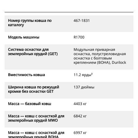
Номер группы ковша по
467-1831
каталогу
Модель машины
R1700
Система оснастки для
Модульная приварная
землеройных орудий (GET)
оснастка, полустреловидная
оснастка с болтовым
креплением (BOHA), Durilock
Вместимость ковша
11.2 ярды³
Ширина ковша по режущей
137 дюймы
кромке без оснастки GET
Масса — базовый ковш
4403 кг
Масса — ковш с оснасткой для
6842 кг
землеройных орудий MWO
Масса — ковш с оснасткой для
6997 кг
землеройных орудий BOHA