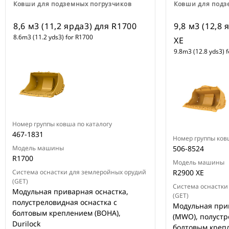
Ковши для подземных погрузчиков
Ковши для подз
8,6 м3 (11,2 ярда3) для R1700
9,8 м3 (12,8
8.6m3 (11.2 yds3) for R1700
XE
9.8m3 (12.8 yds3) 
Номер группы ковша по каталогу
467-1831
Номер группы ков
Модель машины
506-8524
R1700
Модель машины
Система оснастки для землеройных орудий
R2900 XE
(GET)
Система оснастки
Модульная приварная оснастка,
(GET)
полустреловидная оснастка с
Модульная при
болтовым креплением (BOHA),
(MWO), полустр
Durilock
болтовым крепл