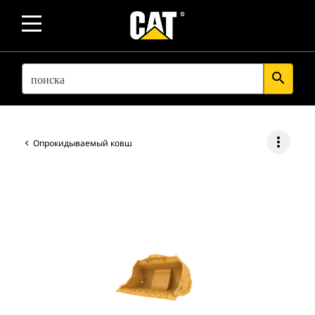
SEARCH
search
more_vert
Опрокидываемый ковш