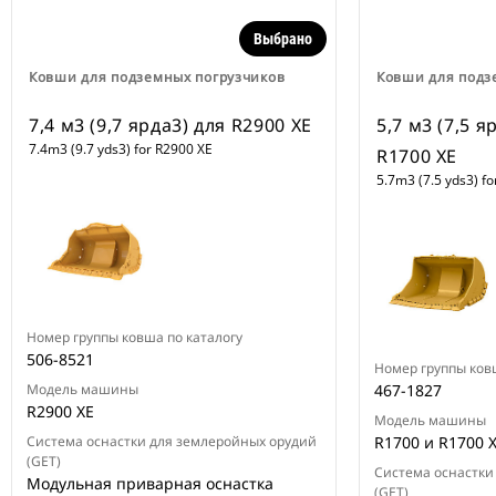
Выбрано
Ковши для подземных погрузчиков
Ковши для подз
7,4 м3 (9,7 ярда3) для R2900 XE
5,7 м3 (7,5 я
7.4m3 (9.7 yds3) for R2900 XE
R1700 XE
5.7m3 (7.5 yds3) f
Номер группы ковша по каталогу
506-8521
Номер группы ков
Модель машины
467-1827
R2900 XE
Модель машины
Система оснастки для землеройных орудий
R1700 и R1700 
(GET)
Система оснастки
Модульная приварная оснастка
(GET)