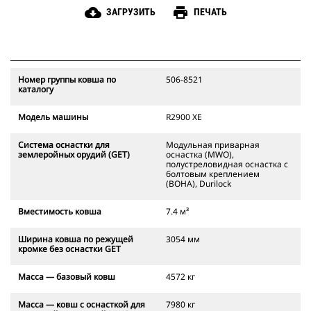
cloud_download
print
ЗАГРУЗИТЬ
ПЕЧАТЬ
Номер группы ковша по
506-8521
каталогу
Модель машины
R2900 XE
Система оснастки для
Модульная приварная
землеройных орудий (GET)
оснастка (MWO),
полустреловидная оснастка с
болтовым креплением
(BOHA), Durilock
Вместимость ковша
7.4 м³
Ширина ковша по режущей
3054 мм
кромке без оснастки GET
Масса — базовый ковш
4572 кг
Масса — ковш с оснасткой для
7980 кг