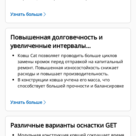
условиях под землей.
Увеличенная толщина конструкции повышает
Узнать больше
прочность и жесткость ковша в сборе, а также
облегчает установку и снятие кромок.
Для изготовления компонентов ковша
используется высококлассный материал.
Повышенная долговечность и
увеличенные интервалы
обслуживания
Ковш Cat позволяет проводить больше циклов
замены кромок перед отправкой на капитальный
ремонт. Повышенная износостойкость снижает
расходы и повышает производительность.
В конструкции ковша учтена его масса, что
способствует большей прочности и балансировке
веса для повышения общей производительности
машины.
Узнать больше
А оснастка для землеройных орудий (GET) Cat
гарантирует огромное конкурентное
преимущество.
Различные варианты оснастки GET
Модульная конструкция ковшей сокращает время