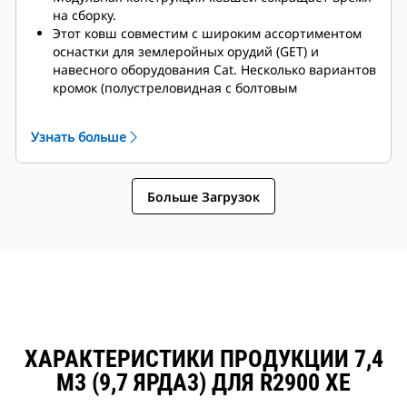
на сборку.
Этот ковш совместим с широким ассортиментом
оснастки для землеройных орудий (GET) и
навесного оборудования Cat. Несколько вариантов
кромок (полустреловидная с болтовым
креплением [BOHA], модульная приварная [MWO],
Durilock), а также сегменты накладок для
Узнать больше
сокращения времени простоя и ускорения
ремонта. Камнеотбойник предотвращает
пересыпание породы через заднюю стенку ковша
Больше Загрузок
и защищает от повреждений стрелу, подъемный
механизм и другие компоненты.
Компания Caterpillar предлагает ковш и полный
набор вариантов оснастки для землеройных
орудий (GET). Компания Caterpillar и дилеры Cat
предлагают возможность приобретения всего
необходимого на одной платформе, что сокращает
количество счетов.
ХАРАКТЕРИСТИКИ ПРОДУКЦИИ 7,4
М3 (9,7 ЯРДА3) ДЛЯ R2900 XE