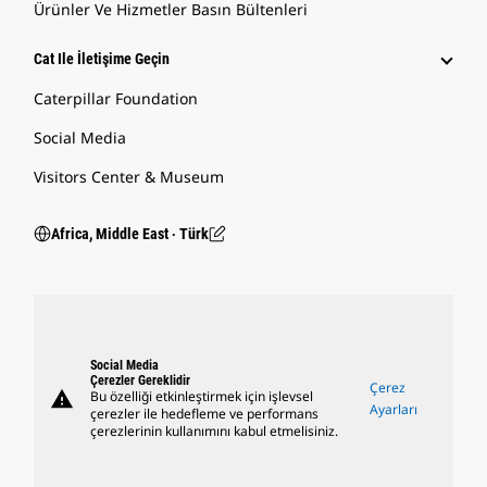
Ürünler Ve Hizmetler Basın Bültenleri
Cat Ile İletişime Geçin
Caterpillar Foundation
Social Media
Visitors Center & Museum
Africa, Middle East ‧ Türk
Social Media
Çerezler Gereklidir
Çerez
warning
Bu özelliği etkinleştirmek için işlevsel
Ayarları
çerezler ile hedefleme ve performans
çerezlerinin kullanımını kabul etmelisiniz.