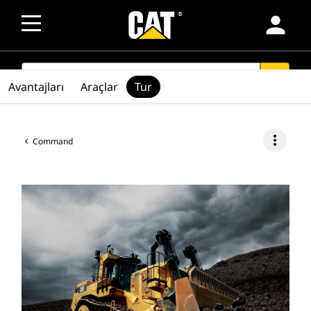
person
SEARCH
search
Avantajları
Araçlar
Tur
more_vert
Command