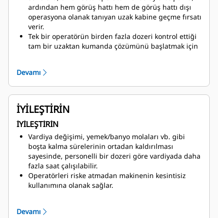
neden olur.
ardından hem görüş hattı hem de görüş hattı dışı
operasyona olanak tanıyan uzak kabine geçme fırsatı
verir.
Tek bir operatörün birden fazla dozeri kontrol ettiği
tam bir uzaktan kumanda çözümünü başlatmak için
sahaların uzak kabine yaptıkları yatırımdan
yararlanmasına olanak tanır.
Devamı
Sahaların kendi hızlarında büyümesi ve gelişmesi
için yapı taşları olarak tasarlanan teknoloji
olanaklarını içerir: ABA ve Autocarry, MineStar
Terrain rehberliği, Terrain Blade Control, uzaktan
İYİLEŞTİRİN
kumanda ve yarı otonom sistem.
İYİLEŞTİRİN
Vardiya değişimi, yemek/banyo molaları vb. gibi
boşta kalma sürelerinin ortadan kaldırılması
sayesinde, personelli bir dozeri göre vardiyada daha
fazla saat çalışılabilir.
Operatörleri riske atmadan makinenin kesintisiz
kullanımına olanak sağlar.
Patlatma operasyonlarının hemen ardından üretime
devam edilmesini sağlar.
Devamı
Operatörün yorgunluğunu azaltarak vardiya