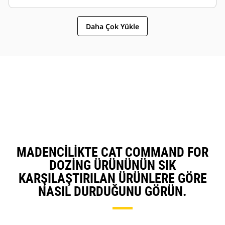
boyunca tutarlı üretkenliği artırır.
Daha fazla hacim sağlamak için daha dik çalışma
Daha Çok Yükle
açılarına olanak tanır.
Bir operatörün birden fazla dozeri kontrol etmesini
mümkün kılar.
MADENCILIKTE CAT COMMAND FOR
DOZING ÜRÜNÜNÜN SIK
KARŞILAŞTIRILAN ÜRÜNLERE GÖRE
NASIL DURDUĞUNU GÖRÜN.