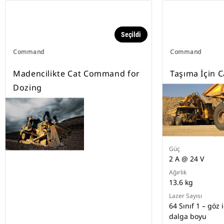
Seçildi
Command
Command
Madencilikte Cat Command for
Taşıma İçin
Dozing
Güç
2 A @ 24 V
Ağırlık
13.6 kg
Lazer Sayısı
64 Sınıf 1 – göz
dalga boyu