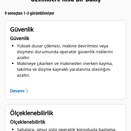
9 sonuçtan 1-3 görüntüleniyor
Güvenlik
Güvenlik
Yüksek duvar çökmesi, makine devrilmesi veya
düşmesi durumunda operatör güvenlik risklerini
azaltır.
Makineye çıkarken ve makineden inerken kayma,
takılma ve düşme kaynaklı yaralanma olasılığını
azaltır.
Operatörü tüm vücut titreşimine maruz kalmaktan
kurtarır.
Devamı
Konsol ile makine arasında bir iletişim kaybı tespit
edildiğinde veya operatör konsolu, operatörün
düştüğüne işaret edecek şekilde fazla eğildiğinde
makinenin kapatılmasını etkinleştirir.
Ölçeklenebilirlik
Kaçınma bölgesi ihlal edildiğinde makinenin
Ölçeklenebilirlik
hareketini durdurur; durma, park freninin
uygulanmasına ve kilitlemenin uygulanmasına
Sahalara, omuz üstü operatör konsoluyla başlama,