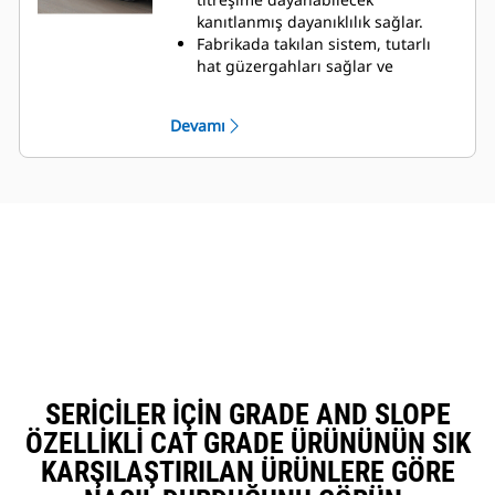
kanıtlanmış dayanıklılık sağlar.
Fabrikada takılan sistem, tutarlı
hat güzergahları sağlar ve
komponent konumları performansı
optimize eder
Devamı
Dahili sıcaklık sensörleri, kepçe tipi
sensörlerden daha iyi güvenilirlik
sağlar
Cat Elektronik Teknisyeni ile
uyumlu kolay arıza teşhisi
SERICILER IÇIN GRADE AND SLOPE
ÖZELLIKLI CAT GRADE ÜRÜNÜNÜN SIK
KARŞILAŞTIRILAN ÜRÜNLERE GÖRE