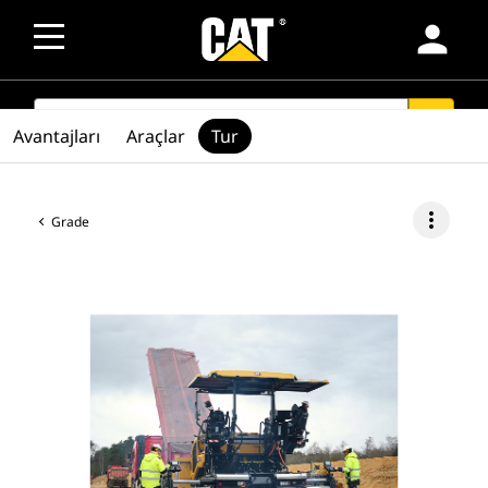
person
SEARCH
search
Avantajları
Araçlar
Tur
more_vert
Grade