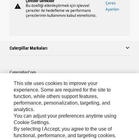
Çerezler Gereklidir
Çerez
warning
Bu özelliği etkinleştirmek için işlevsel
Ayarları
çerezler ile hedefleme ve performans
çerezlerinin kullanımını kabul etmelisiniz.
Caterpillar Markaları
Caterpillar.com
Caterpillar Müşteri Hizmetleri Ve Iletişim
This site uses cookies to improve your
experience. Some are required for the site to
Site Haritası
function, while others support features,
performance, personalization, targeting, and
Cookie Settings
analytics.
Yasal
You can adjust your preferences anytime using
Cookie Settings.
Gizlilik
By selecting I Accept, you agree to the use of
functional, performance, and targeting cookies.