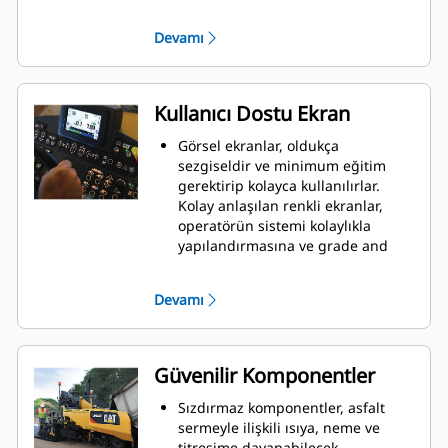
Tablanın her bir tarafını izlemek
için bölünmüş ekran modunu
Devamı
kullanın
Ortalama kirişinin kullanımı
esnasında otomatik moddayken
hareket halinde sensör seçimi,
Kullanıcı Dostu Ekran
durup yeniden kalibre etmeye
gerek kalmaz.
Görsel ekranlar, oldukça
sezgiseldir ve minimum eğitim
gerektirip kolayca kullanılırlar.
Kolay anlaşılan renkli ekranlar,
operatörün sistemi kolaylıkla
yapılandırmasına ve grade and
slope için gerekli ayarları
yapmasına olanak tanır.
Devamı
Metin tabanlı LCD ekranlar, görsel
referans sunar ve birçok dilde
kullanılabilir
LCD Ekranlara, operatörün grade
Güvenilir Komponentler
control takibi sırasında çalışma
koşullarından daha fazla haberdar
Sızdırmaz komponentler, asfalt
olmasını sağlamak için makine
sermeyle ilişkili ısıya, neme ve
ayarları entegre edilmiştir.
titreşime dayanabilecek