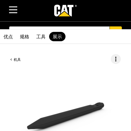
SEARCH
search
优点
规格
工具
展示
more_vert
机具